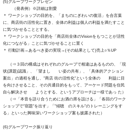
(5)グループワークプレゼン
（発表例）※詳細は割愛
＊ ワークショップの目的を、「まちのにぎわいの復活」を合言葉
に、商店街の活性化に置き、全体の利益は個人の利益を満たすこと
に気づかせることとする。
＊ ワークショップの目的を「商店街全体のVisionをもつことが活性
化につながる」ことに気づかせることに置く
＊ 行動計画→あるべき姿の実現→(その結果として)売上○％UP
（⇒３回の構成はそれぞれのグループで相違はあるものの、「現
状(課題)認識」、「望まし い姿の共有」、「具体的アクション
案出」の過程を通し、"商店 街の活性化"という全体の 利益に目
を向けさせること、その共通目的をもって、アーケード問題を住民
自ら解決させ ようとする、というアプローチは一様であっ た）
（⇒「本音を語り合うためにお酒の席を設ける」「各回のワーク
ショップで"宿題"を出す」「"傾聴 のスキル"のトレーニングをす
る」といった興味深いワークショップ案も披露された）
(6)グループワーク振り返り