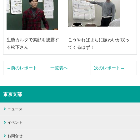
生態カルタで素顔を披露す
こうやればまちに賑わいが戻っ
る松下さん
てくるはず！
←前のレポート
一覧表へ
次のレポート→
東京支部
ニュース
イベント
お問合せ