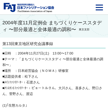
FAJ：特定非営利活動法
2004年度11月定例会 まちづくりケーススタデ
ィ 〜部分最適と全体最適の調和〜
東京支部
第13回東京地区研究会議事録
■日時 ：2004年11月27日(土) 13:00〜17:00
■テーマ：「まちづくりケーススタディ 〜部分最適と全体最適の調
和〜」
■場所 ：日本経営協会（ＮＯＭＡ）研修室
■話題提供者：松下さん
■ﾒｲﾝﾌｧｼﾘﾃｰﾀｰ：石渡さん
■ｱｼｽﾀﾝﾄﾌｧｼﾘﾃｰﾀｰ：ピョートルさん、大川さん、喜多さん、野口さ
ん、菅野さん、渡辺
(1)｢生態カルタ｣