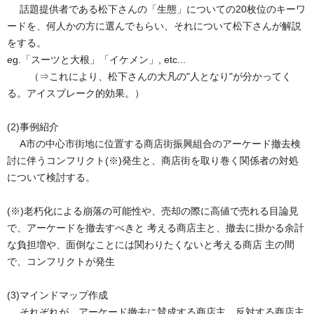
話題提供者である松下さんの「生態」についての20枚位のキーワ
ードを、何人かの方に選んでもらい、それについて松下さんが解説
をする。
eg.「スーツと大根」「イケメン」, etc...
（⇒これにより、松下さんの大凡の"人となり"が分かってく
る。アイスブレーク的効果。）
(2)事例紹介
A市の中心市街地に位置する商店街振興組合のアーケード撤去検
討に伴うコンフリクト(※)発生と、商店街を取り巻く関係者の対処
について検討する。
(※)老朽化による崩落の可能性や、売却の際に高値で売れる目論見
で、アーケードを撤去すべきと 考える商店主と、撤去に掛かる余計
な負担増や、面倒なことには関わりたくないと考える商店 主の間
で、コンフリクトが発生
(3)マインドマップ作成
それぞれが、アーケード撤去に賛成する商店主、反対する商店主