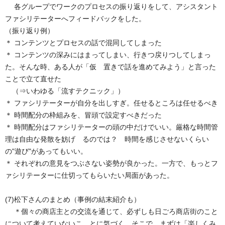
各グループでワークのプロセスの振り返りをして、アシスタント
ファシリテーターへフィードバックをした。
（振り返り例）
＊ コンテンツとプロセスの話で混同してしまった
＊ コンテンツの深みにはまってしまい、行きつ戻りつしてしまっ
た。そんな時、ある人が「仮 置きで話を進めてみよう」と言った
ことで立て直せた
（⇒いわゆる「流すテクニック」）
＊ ファシリテーターが自分を出しすぎ。任せるところは任せるべき
＊ 時間配分の枠組みを、冒頭で設定すべきだった
＊ 時間配分はファシリテーターの頭の中だけでいい。厳格な時間管
理は自由な発散を妨げ るのでは？ 時間を感じさせないくらい
の"遊び"があってもいい。
＊ それぞれの意見をつぶさない姿勢が良かった。一方で、もっとフ
ァシリテーターに仕切ってもらいたい局面があった。
(7)松下さんのまとめ（事例の結末紹介も）
＊個々の商店主との交流を通じて、必ずしも日ごろ商店街のこと
について考えていないこ とに気づく。そこで、まずは「楽しくみ