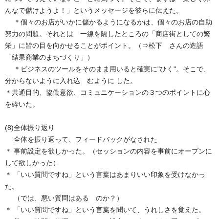
んなで儲けようよ！」というメッセージを彼らに伝えた。
＊個々のお店がいかに儲かるようになるかは、個々のお店の自助
努力の問題。それとは 一線を隔したところの「商店街としての繁
栄」に皆の目を向かせることがポイント。（⇒松下 さんの造語
「結果商業のまちづくり」）
＊ビジネスのツールをそのまま用いると確実に"ひく"。そこで、
分からないように入れ込 むように した。
＊共通目的、協働意欲、コミュニケーションの３つのポイントに心
を砕いた。
(8)全体振り返り
全体を振り返って、フィードバックがなされた
＊ 事前設定を欲しかった。（セッションの内容を事前にオープンに
して欲しかった）
＊ 「いい質問ですね」という言葉はあまりいい印象を受けなかっ
た。
（では、悪い質問はある のか？）
＊ 「いい質問ですね」という言葉を聞いて、うれしさを覚えた。