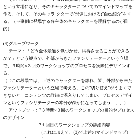
という立場になり、そのキャラクターについてのマインドマップを
作る。そして、そのキャラ クターで(想像における)"自己紹介"をす
る。（⇒事例に登場する各主体のキャラクターを理解するのが目
的）
(4)グループワーク
テーマ：「どう全体最適を気づかせ、納得させることができる
か？」という観点で、外部からきたファシリテーターという立場
で、３時間×３回のワークショップのプロセスを実際にデザインす
る。
（⇒この段階では、上述のキャラクターを離れ、皆、外部から来た
ファシリテーターという立場で考える。この"切り替え"がうまくで
きないと、コンテンツの詳細に深入りしてしまい、プロセスデザイ
ンというファシリテーターの本分が疎かになってしまう、、、）
アウトプット：?３時間×３回のワークショップの目的やプロセス
のデザイン
?１回目のワークショップの詳細内容
（これに加えて、(3)で上述のマインドマップ）