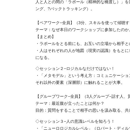
人と人との間の「ラポール（精神的な橋渡し）」を
ング、?バックトラッキング）。
【ペアワーク−全員】（3分、スキルを使って傾聴
テーマ：なぜ本日のワークショップに参加したのか
【まとめ】
・ラポールをとる前にも、お互いの立場から相手と
・人はそれぞれの人が地図（現実の認識）をもとに
になる。
◇セッション２−ロジカルなだけではない！
・「メタモデル」という考え方：コミュニケーショ
それ以外の要素（深層部）に触れることが大事。
【グループワーク−全員】（3人グループ−話す人、
テーマ：最近腹が立ったことは何か？
目的：質問をすることで相手の思いを汲み取る、共
◇セッション３−人の意識レベルを知ろう！
・「ニューロロジカルレベル」（ロバート・ディル