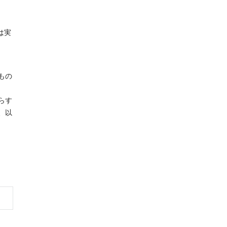
は実
もの
らす
、以