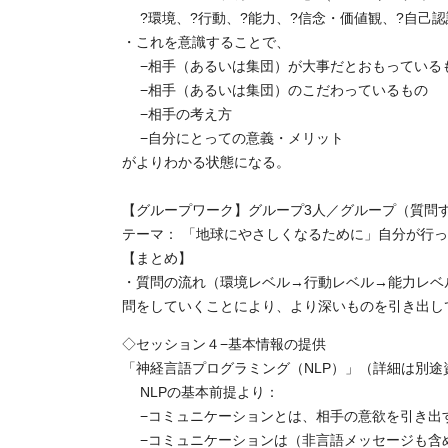
?環境、?行動、?能力、?信念・価値観、?自己認
・これを意識することで、
−相手（あるいは集団）が大事だとおもっている
−相手（あるいは集団）のこだわっているもの
−相手の考え方
−自分にとっての意義・メリット
がよりわかる状態になる。
【グループワーク】グループ3人／グループ（質問
テーマ： 「地球にやさしくなるために」自分が行
【まとめ】
・質問の流れ（環境レベル→行動レベル→能力レベ
問をしていくことにより、より深いものを引き出し
◇セッション４−基本情報の提供
「神経言語プログラミング（NLP）」（詳細は別途
NLPの基本前提より：
−コミュニケーションとは、相手の意欲を引き出
−コミュニケーションは（非言語メッセージも含