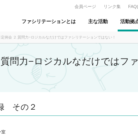
会員ページ
リンク集
FAQ
J：特定非営利活動法人 日本ファ
ファシリテーションとは
主な活動
活動拠
08月定例会 ２.質問力−ロジカルなだけではファシリテーションではない！
 ２.質問力−ロジカルなだけでは
録 その２
ー室