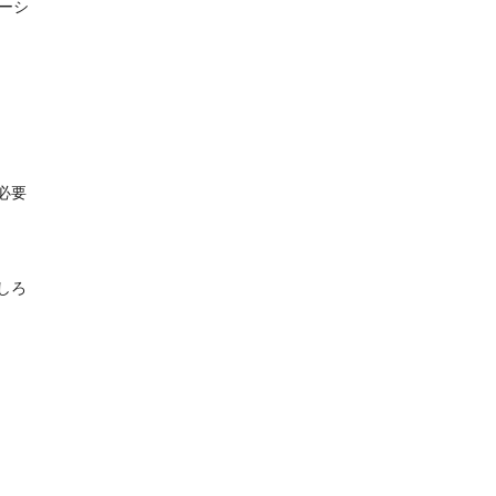
ーシ
必要
しろ