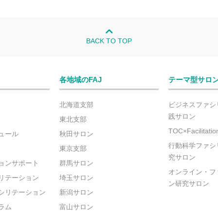
BACK TO TOP
各地域のFAJ
テーマ型サロ
北海道支部
ビジネスファシ
践サロン
東北支部
TOC×Facilitat
ュール
秋田サロン
行動科学ファシ
東京支部
究サロン
ョンサポート
群馬サロン
オンライン・フ
リテーション
埼玉サロン
ン研究サロン
シリテーション
新潟サロン
ラム
富山サロン