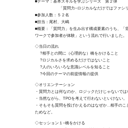
■テーマ：基本スキルを学ぶシリーズ 第２弾
「質問力−ロジカルなだけではファシリテ
■参加人数：５２名
■担当：尾村、大嶋
■概要：「質問力」を生み出す構成要素のうち、「
ワークで参加者が体験」という流れで行いました。
◇当日の流れ
?相手との間に（心理的な）橋をかけること
?ロジカルさを求めるだけではないこと
?人のいろいろな意識レベルを知ること
?今回のテーマの前提情報の提供
◇オリエンテーション
・質問力とは何なのか、ロジックだけじゃないでは
・当然ながら、TPOを考えて行わないといけない。
・そもそも質問を投げかえるのはなぜか...相手のこ
ためなど。
◇セッション１−橋をかける