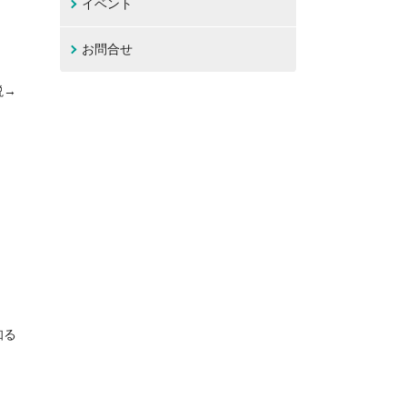
イベント
お問合せ
説→
知る