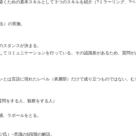
築くための基本スキルとして３つのスキルを紹介（?ミラーリング、?ペ
する）の実施。
。
のスタンスが決まる。
してコミュニケーションを行っている。その認識差があるため、質問が
ンとは言語に現れたレベル（表層部）だけで成り立つものではない。む
質問をする人、観察をする人）
感、ラポールをとる。
ツ氏）−意識の6段階の解説。