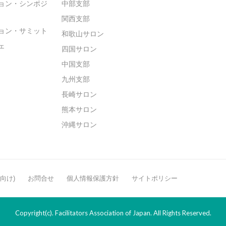
ョン・シンポジ
中部支部
関西支部
ョン・サミット
和歌山サロン
ェ
四国サロン
中国支部
九州支部
長崎サロン
熊本サロン
沖縄サロン
般向け)
お問合せ
個人情報保護方針
サイトポリシー
Copyright(c). Facilitators Association of Japan. All Rights Reserved.