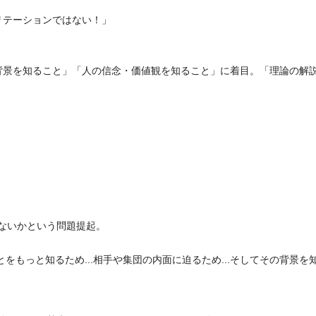
ーションではない！」
背景を知ること」「人の信念・価値観を知ること」に着目。「理論の解
ないかという問題提起。
とをもっと知るため...相手や集団の内面に迫るため...そしてその背景を