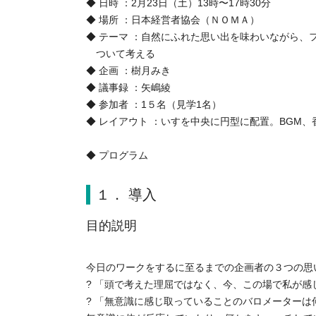
◆ 日時 ：2月23日（土）13時〜17時30分
◆ 場所 ：日本経営者協会（ＮＯＭＡ）
◆ テーマ ：自然にふれた思い出を味わいながら、
ついて考える
◆ 企画 ：樹月みき
◆ 議事録 ：矢嶋綾
◆ 参加者 ：1５名（見学1名）
◆ レイアウト ：いすを中央に円型に配置。BGM、
◆ プログラム
１． 導入
目的説明
今日のワークをするに至るまでの企画者の３つの思
? 「頭で考えた理屈ではなく、今、この場で私が
? 「無意識に感じ取っていることのバロメーターは