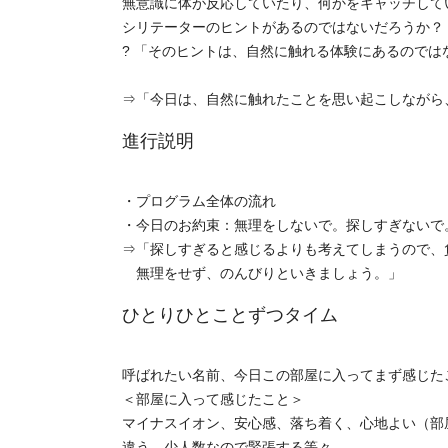
無意識に体が反応していたり、何かをキャッチして
シリテーターのヒントがあるのではないだろうか？
? 「そのヒントは、自然に触れる体験にあるのでは
⇒「今日は、自然に触れたことを思い起こしながら
進行説明
・プログラム全体の流れ
・今日のお約束：無理をしないで。探しすぎないで
⇒「探しすぎると感じるよりも考えてしまうので
無理をせず、のんびりといきましょう。」
ひとりひとことずつタイム
呼ばれたい名前、今日この部屋に入ってまず感じた
＜部屋に入って感じたこと＞
マイナスイオン、安心感、落ち着く、心地よい（部
違う、少人数なので緊張する等々