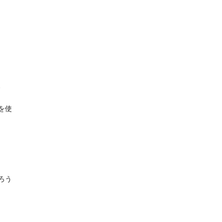
、
を使
ろう