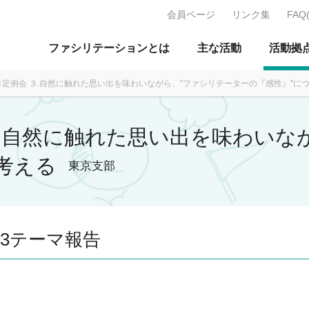
会員ページ
リンク集
FAQ
J：特定非営利活動法人 日本ファ
ファシリテーションとは
主な活動
活動拠
02月定例会 ３.自然に触れた思い出を味わいながら、"ファシリテーターの『感性』"に
 ３.自然に触れた思い出を味わい
考える
東京支部
3テーマ報告