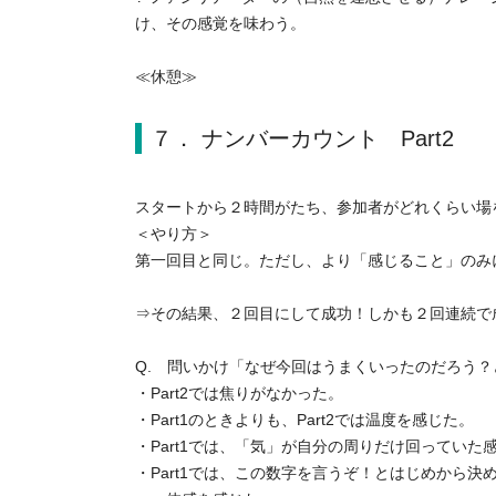
け、その感覚を味わう。
≪休憩≫
７． ナンバーカウント Part2
スタートから２時間がたち、参加者がどれくらい場を
＜やり方＞
第一回目と同じ。ただし、より「感じること」のみ
⇒その結果、２回目にして成功！しかも２回連続で
Q. 問いかけ「なぜ今回はうまくいったのだろう
・Part2では焦りがなかった。
・Part1のときよりも、Part2では温度を感じた。
・Part1では、「気」が自分の周りだけ回っていた
・Part1では、この数字を言うぞ！とはじめから決