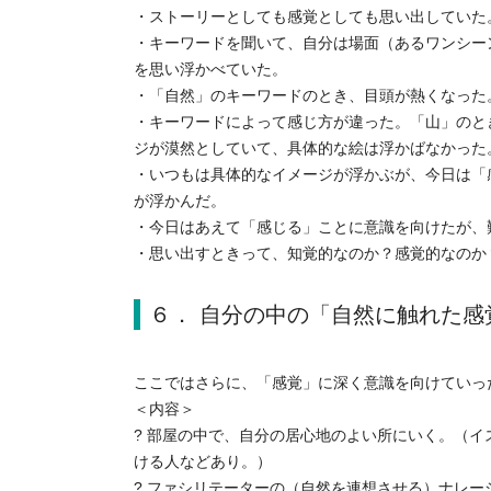
・ストーリーとしても感覚としても思い出していた
・キーワードを聞いて、自分は場面（あるワンシー
を思い浮かべていた。
・「自然」のキーワードのとき、目頭が熱くなった
・キーワードによって感じ方が違った。「山」のと
ジが漠然としていて、具体的な絵は浮かばなかった
・いつもは具体的なイメージが浮かぶが、今日は「
が浮かんだ。
・今日はあえて「感じる」ことに意識を向けたが、
・思い出すときって、知覚的なのか？感覚的なのか
６． 自分の中の「自然に触れた感
ここではさらに、「感覚」に深く意識を向けていっ
＜内容＞
? 部屋の中で、自分の居心地のよい所にいく。（
ける人などあり。）
? ファシリテーターの（自然を連想させる）ナレー