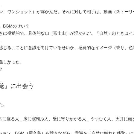
。
ン、ワンショット）が浮かんだ。それに対して相手は、動画（ストーリ
。BGMのせい？
きは視覚的で、具体的な山（富士山）が浮かんだ。「自然」のときはイ
。
感じる」ことに意識を向けているせいか、感覚的なイメージ（香り、色
難しかった。
？
覚」に出会う
た。
イスに座る人、床に寝転ぶ人、壁に寄りかかる人、うつむく人、天井に頭
ション、BGM（屋久島）を聴きながら、意識を「自然に触れた感覚」に