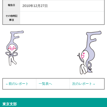
報告日
2010年12月27日
その他特記
事項
←前のレポート
一覧表へ
次のレポート→
東京支部