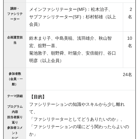
講師・
メインファシリテーター(MF)：松木治子、
2
ファシリテ
サブファシリテーター(SF)：杉村郁雄（以上
名
ーター
会員）
企画運営担
鈴木まり子、中島美暁、浅羽雄介、秋山智
10
当
宏、舘野一喜、
名
菊池敦子、朝野舜、叶陽介、安倍能行、谷口
明彦（以上会員）
参加者数
24名
（会員・一
般）
テーマ詳細
【目的】
ファシリテーションの知識やスキルから少し離れ
プログラム
て、
内容
担当者振り
「ファシリテーターとしてどうありたいのか」、
返り
「ファシリテーションの場にどう関わったらよいの
参加者コメ
ント
か」
など