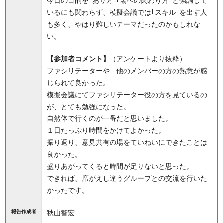
今日の目的を｢あり方｣｢場への関わり方｣と強調して
いるにも関わらず、模擬会議では｢スキル｣を出す人
も多く、やはり難しいテーマだったのかもしれな
い。
【参加者コメント】
（アンケートより抜粋）
ファシリテーターや、他のメンバーの方の熱意が感
じられて良かった。
模擬会議にてファシリテーター役の方を見ているの
が、とても勉強になった。
自然体で行くのが一番だと思いました。
１日たっぷり時間をかけてよかった。
振り返り、意見共有の場をていねいにできたことは
良かった。
盛りあがってくると時間が足りないと思った。
できれば、席がえし違うグループとの交流を行いた
かったです。
報告作成者
秋山智宏