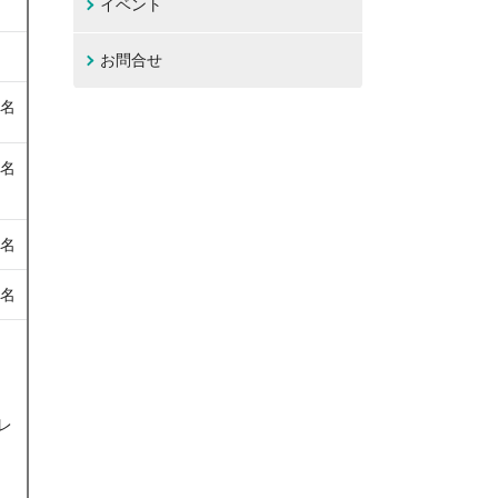
イベント
お問合せ
2名
7名
6名
0名
レ