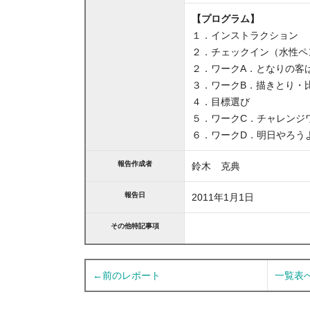
【プログラム】
１．インストラクション
２．チェックイン（水性ペ
２．ワークA．となりの客
３．ワークB．描きとり・
４．目標選び
５．ワークC．チャレンジ
６．ワークD．明日やろうよ 
報告作成者
鈴木 克典
報告日
2011年1月1日
その他特記事項
←前のレポート
一覧表