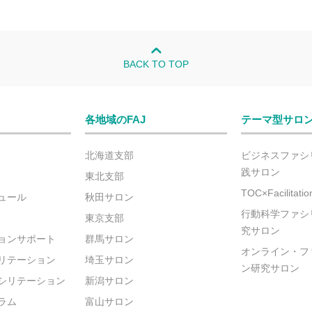
BACK TO TOP
各地域のFAJ
テーマ型サロ
北海道支部
ビジネスファシ
践サロン
東北支部
TOC×Facilitat
ュール
秋田サロン
行動科学ファシ
東京支部
究サロン
ョンサポート
群馬サロン
オンライン・フ
リテーション
埼玉サロン
ン研究サロン
シリテーション
新潟サロン
ラム
富山サロン