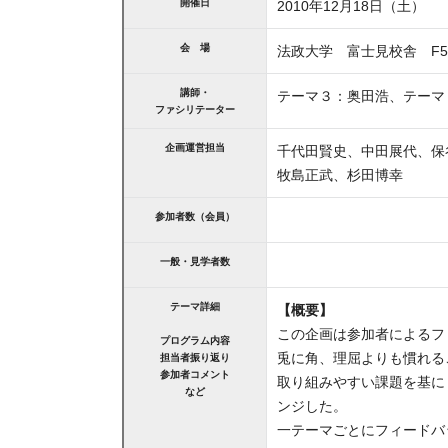
開催日
2010年12月18日（土）
会 場
法政大学 富士見校舎 F50
講師・
テーマ３：奥田浩、テーマ
ファシリテーター
企画運営担当
千代田賢史、中田展代、保
牧島正武、杉田博幸
参加者数（会員）
一般・見学者数
テーマ詳細
【概要】
この企画は参加者によるフ
プログラム内容
兎に角、理屈よりも慣れる
担当者振り返り
参加者コメント
取り組みやすい課題を基に
など
ンジした。
一テーマごとにフィードバ