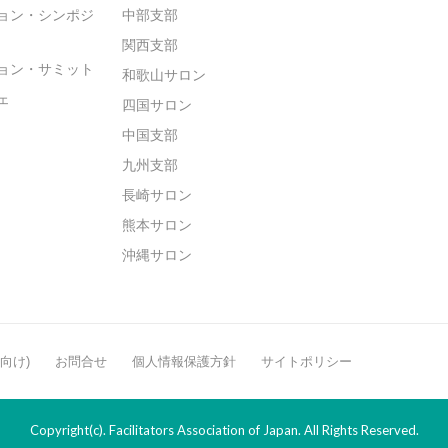
ョン・シンポジ
中部支部
関西支部
ョン・サミット
和歌山サロン
ェ
四国サロン
中国支部
九州支部
長崎サロン
熊本サロン
沖縄サロン
般向け)
お問合せ
個人情報保護方針
サイトポリシー
Copyright(c). Facilitators Association of Japan. All Rights Reserved.