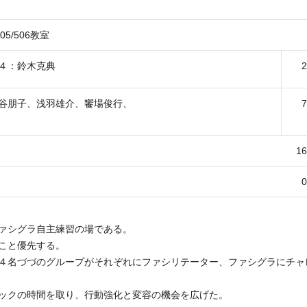
5/506教室
４：鈴木克典
谷朋子、浅羽雄介、饗場俊行、
1
ァシグラ自主練習の場である。
こと優先する。
４名づづのグループがそれぞれにファシリテーター、ファシグラにチャ
ックの時間を取り、行動強化と変容の機会を広げた。