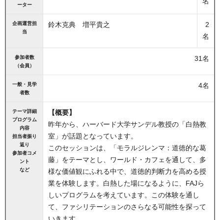
名
ーター
企画運営担
鈴木克典 増平貴之
2
当
名
参加者数
31名
（会員）
一般・見学
4名
者数
テーマ詳細
【概要】
プログラム
昨年から、ハーバード大学サンデル教授の「白熱教
内容
室」が話題となっています。
担当者振り
返り
このセッションは、「モラルジレンマ：道徳的な葛
参加者コメ
藤」をテーマとし、ワールド・カフェを通して、多
ント
など
様な価値観にふれる中で、道徳的判断力を高める授
業を体験します。白熱した場になるように、FAJら
しいプログラムを考えています。この体験を通し
て、ファシリテーションのさらなる可能性を探って
いきます。