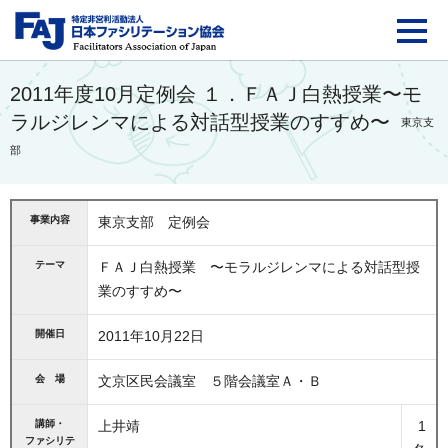
FAJ：特定非営利活動法
2011年度10月定例会 １．ＦＡＪ白熱授業〜モ
ラルジレンマによる対話型授業のすすめ〜
東京支
部
事業内容
東京支部 定例会
テーマ
ＦＡＪ白熱授業 〜モラルジレンマによる対話型授
業のすすめ〜
開催日
2011年10月22日
会 場
文京区民会議室 ５階会議室Ａ・Ｂ
講師・
上井靖
1
ファシリテ