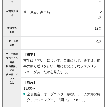
名
ーター
企画運営担
筒井康志、奥田浩
2
当
名
参加者数
12名
（会員）
一般・見学
0名
者数
テーマ詳細
【概要】
プログラム
前半は「問い」について、自由に話す。後半は、前
内容
半の振り返りを行い、場にどのようなファシリテー
担当者振り
返り
ションがあったかを発見する。
参加者コメ
ント
【流れ】
など
13:00〜
全員集合、オープニング（挨拶、チーム大磨の紹
介、アジェンダー、『問い』について）