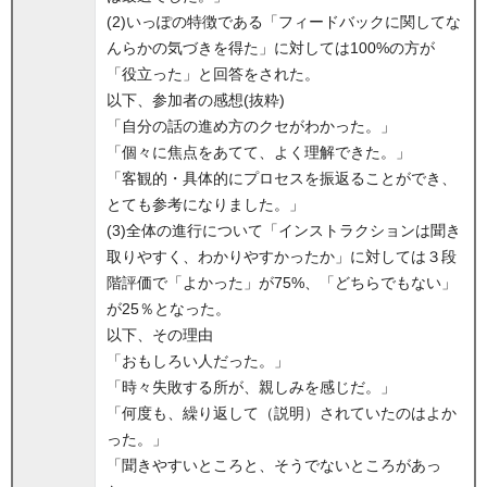
(2)いっぽの特徴である「フィードバックに関してな
んらかの気づきを得た」に対しては100%の方が
「役立った」と回答をされた。
以下、参加者の感想(抜粋)
「自分の話の進め方のクセがわかった。」
「個々に焦点をあてて、よく理解できた。」
「客観的・具体的にプロセスを振返ることができ、
とても参考になりました。」
(3)全体の進行について「インストラクションは聞き
取りやすく、わかりやすかったか」に対しては３段
階評価で「よかった」が75%、「どちらでもない」
が25％となった。
以下、その理由
「おもしろい人だった。」
「時々失敗する所が、親しみを感じだ。」
「何度も、繰り返して（説明）されていたのはよか
った。」
「聞きやすいところと、そうでないところがあっ