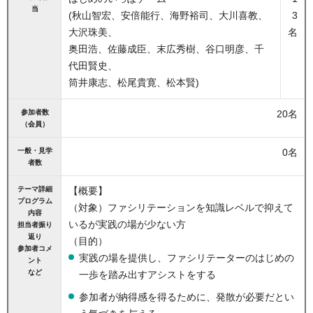
当
(秋山智宏、安倍能行、海野裕司、大川喜教、
3
大沢珠美、
名
奥田浩、佐藤成臣、末広秀樹、谷口明彦、千
代田賢史、
筒井康志、松尾貴寛、松本賢)
参加者数
20名
（会員）
一般・見学
0名
者数
テーマ詳細
【概要】
プログラム
（対象）ファシリテーションを知識レベルで抑えて
内容
いるが実践の場が少ない方
担当者振り
返り
（目的）
参加者コメ
実践の場を提供し、ファシリテーターのはじめの
ント
など
一歩を踏み出すアシストをする
参加者が納得感を得るために、発散が必要だとい