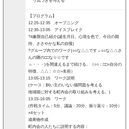
う気づきを与える
【プログラム】
12:25-12:35 オープニング
12:35-13:05 アイスブレイク
?4象限自己紹介(誕生月日、心境を色で、今日の期
待、ささやかな私の自慢)
?グループ内でのワーク(○○な△△です→○○な△△さ
んの隣の□□な☆☆です
→・・・)を間違えるまで続ける。（○○：□□=自分の
特徴、△△：☆☆=名前）
13:05-13:15 ワーク説明
(ケース：飼い主のいない猫問題を考える
地域猫に対する町内会の取り組みを考える。)
13:15-16:05 ワーク
(作戦タイム：5分、議論：20分、振り返り：10分）
×4セット
成果物作成
町内会の人たちに説明する内容：