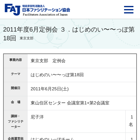
FAJ：特定非営利活動法
2011年度6月定例会 ３．はじめのい〜〜っぽ第
18回
東京支部
事業内容
東京支部 定例会
テーマ
はじめのい〜〜っぽ第18回
開催日
2011年6月25日(土)
会 場
東山住区センター 会議室第1+第2会議室
講師・
尼子洋
1
ファシリテ
名
ーター
企画運営担
はじめのいっぽチーム
1