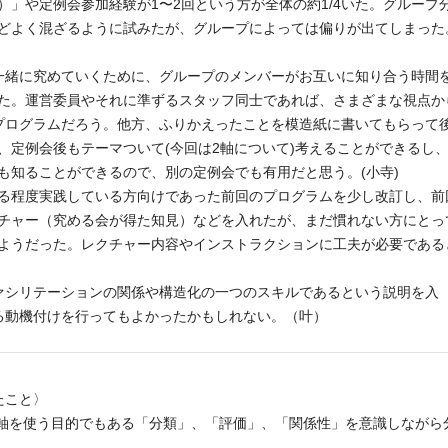
）」や定例会参加経験が1〜2回という方が全体の約1/4いた。グループ
どよく混ざるように試みたが、グループによっては偏りが出てしまった
一緒に究めていくために、グループのメンバーがお互いに知り合う時間
た。運営委員やそれに準ずるスタッフ同士であれば、さまざまな視点か
プログラムだろう。他方、ふりかえったことを模造紙に書いてもらって
、定例会後もテーマついて(今回は2軸について)考えることができるし
も知ることができるので、別の定例会でも有用だと思う。(小寺)
る程度実践している方向けであった前回のプログラムを少し改訂し、前
チャー（究める会が得た知見）などを入れたが、まだ慣れない方にとっ
ようだった。レクチャー内容やインストラクションに工夫が必要である
ァシリテーションの関係や構造化の一つのスキルであるという説明を入
る動機付けを行ってもよかったかもしれない。（叶）
たこと〉
2軸を使う目的でもある「分類」、「評価」、「関係性」を意識しながら