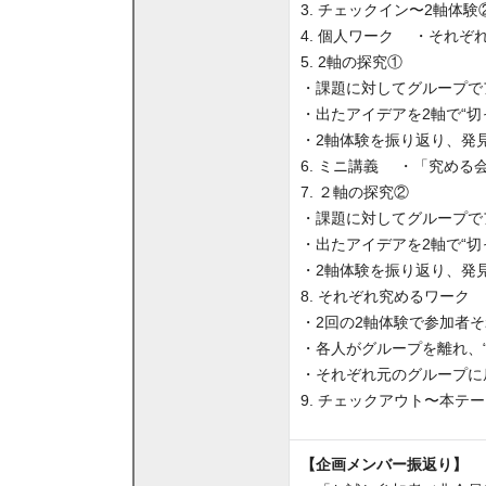
3. チェックイン〜2軸体
4. 個人ワーク ・それ
5. 2軸の探究①
・課題に対してグループで
・出たアイデアを2軸で“切
・2軸体験を振り返り、発
6. ミニ講義 ・「究める
7. ２軸の探究②
・課題に対してグループで
・出たアイデアを2軸で“切
・2軸体験を振り返り、発
8. それぞれ究めるワーク
・2回の2軸体験で参加者
・各人がグループを離れ、
・それぞれ元のグループに
9. チェックアウト〜本テ
【企画メンバー振返り】