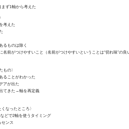
はまず1軸から考えた
〉
を考えた
た
あるものは除く
に名前がつけやすいこと（名前がつけやすいということは“切れ味”の良
たもの〉
あることがわかった
デアが出た
出てきた→軸を再定義
たくなったところ〉
事などで2軸を使うタイミング
るセンス