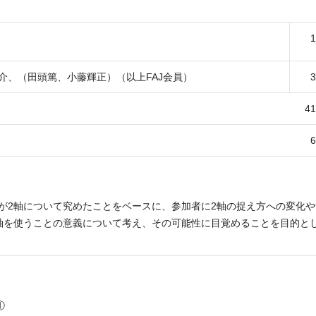
介、（田頭篤、小藤輝正）（以上FAJ会員）
4
が2軸について究めたことをベースに、参加者に2軸の捉え方への変化や
軸を使うことの意義について考え、その可能性に目覚めることを目的と
①