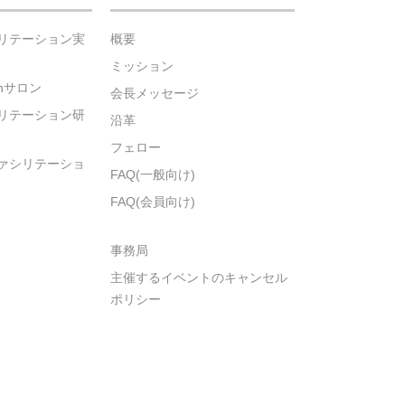
リテーション実
概要
ミッション
ionサロン
会長メッセージ
リテーション研
沿革
フェロー
ァシリテーショ
FAQ(一般向け)
FAQ(会員向け)
事務局
主催するイベントのキャンセル
ポリシー