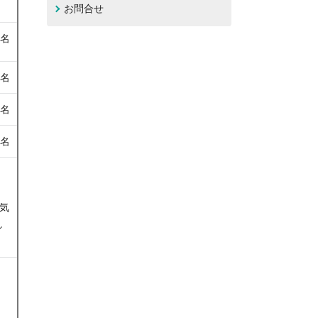
お問合せ
1名
3名
1名
6名
気
し