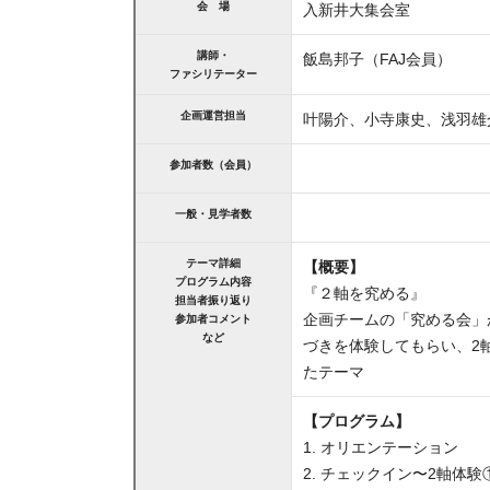
会 場
入新井大集会室
講師・
飯島邦子（FAJ会員）
ファシリテーター
企画運営担当
叶陽介、小寺康史、浅羽雄
参加者数（会員）
一般・見学者数
テーマ詳細
【概要】
プログラム内容
『２軸を究める』
担当者振り返り
企画チームの「究める会」
参加者コメント
など
づきを体験してもらい、2
たテーマ
【プログラム】
1. オリエンテーション
2. チェックイン〜2軸体験