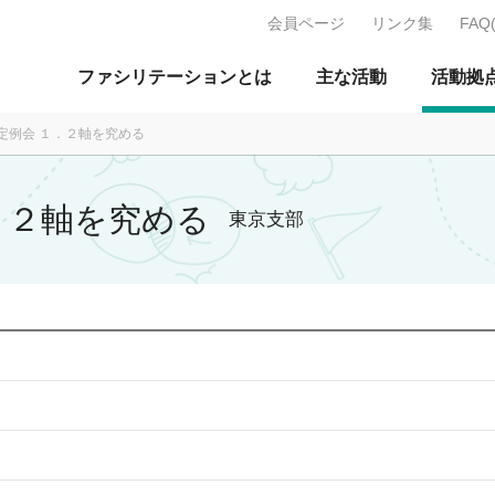
会員ページ
リンク集
FAQ
J：特定非営利活動法人 日本ファ
ファシリテーションとは
主な活動
活動拠
月定例会 １．２軸を究める
１．２軸を究める
東京支部