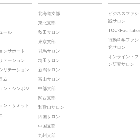
北海道支部
ビジネスファシ
践サロン
東北支部
TOC×Facilitat
ュール
秋田サロン
行動科学ファシ
東京支部
究サロン
ョンサポート
群馬サロン
オンライン・フ
リテーション
埼玉サロン
ン研究サロン
シリテーション
新潟サロン
ラム
富山サロン
ョン・シンポジ
中部支部
関西支部
ョン・サミット
和歌山サロン
ェ
四国サロン
中国支部
九州支部