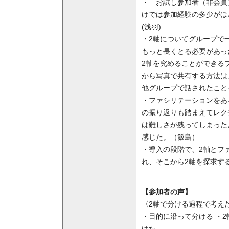
・「お試し参加者（非会員
けでは参加経験の多少がほ
(浅羽)
・2軸についてグループで
もっと長くとる必要があっ
2軸を究めることができる
から写真で共有する方法は
他グループで話されたこと
・ファシリテーションをあ
の振り返りも踏まえてレク
は難しさが残ってしまった
感じた。（飯島）
・導入の段階で、2軸とフ
れ、そこから2軸を探求す
【参加者の声】
〈2軸で分ける過程で考え
・目的に沿って分ける ・
けた