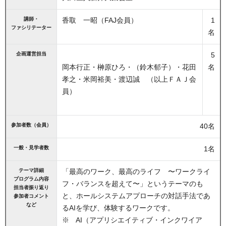
講師・
香取 一昭（FAJ会員）
1
ファシリテーター
名
企画運営担当
5
岡本行正・榊原ひろ・（鈴木郁子）・花田
名
孝之・米岡裕美・渡辺誠 （以上ＦＡＪ会
員）
参加者数（会員）
40名
一般・見学者数
1名
テーマ詳細
「最高のワーク、最高のライフ 〜ワークライ
プログラム内容
フ・バランスを超えて〜」というテーマのも
担当者振り返り
と、ホールシステムアプローチの対話手法であ
参加者コメント
など
るAIを学び、体験するワークです。
※ AI（アプリシエイティブ・インクワイア