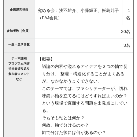
企画運営担当
究める会：浅羽雄介、小藤輝正、飯島邦子
1
（FAJ会員）
名
参加者数（会員）
30名
一般・見学者数
3名
テーマ詳細
【概要】
プログラム内容
議論の内容や溢れるアイデアを２つの軸で切
担当者振り返り
り分け、 整理・構造化することがよくある
参加者コメント
など
が、なかなかうまくできない。
このテーマでは、ファシリテーターが、切れ
味鋭い軸を立てるにはどうすればよいのか？
という現場で直面する問題を出発点にしてい
る。
そもそも軸とは何か？
何故、軸で分けるのか？
軸で分けた後には何があるのか？