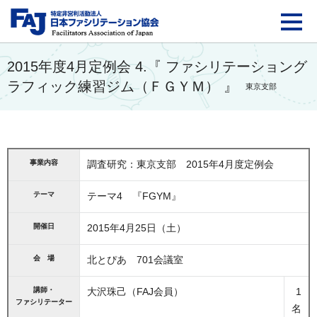
FAJ：特定非営利活動法
2015年度4月定例会 4.『 ファシリテーショング
ラフィック練習ジム（ＦＧＹＭ） 』
東京支部
事業内容
調査研究：東京支部 2015年4月度定例会
テーマ
テーマ4 『FGYM』
開催日
2015年4月25日（土）
会 場
北とぴあ 701会議室
講師・
大沢珠己（FAJ会員）
1
ファシリテーター
名