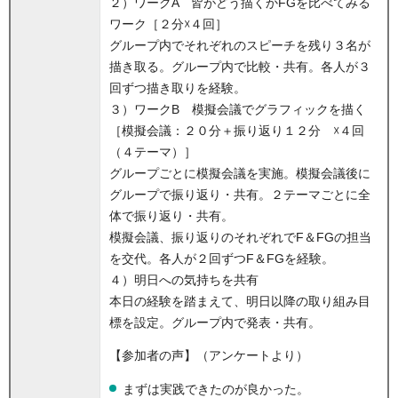
２）ワークA 皆がどう描くかFGを比べてみる
ワーク［２分☓４回］
グループ内でそれぞれのスピーチを残り３名が
描き取る。グループ内で比較・共有。各人が３
回ずつ描き取りを経験。
３）ワークB 模擬会議でグラフィックを描く
［模擬会議：２０分＋振り返り１２分 ☓４回
（４テーマ）］
グループごとに模擬会議を実施。模擬会議後に
グループで振り返り・共有。２テーマごとに全
体で振り返り・共有。
模擬会議、振り返りのそれぞれでF＆FGの担当
を交代。各人が２回ずつF＆FGを経験。
４）明日への気持ちを共有
本日の経験を踏まえて、明日以降の取り組み目
標を設定。グループ内で発表・共有。
【参加者の声】（アンケートより）
まずは実践できたのが良かった。