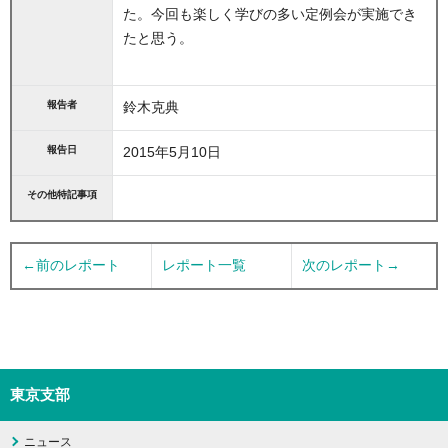
た。今回も楽しく学びの多い定例会が実施でき
たと思う。
報告者
鈴木克典
報告日
2015年5月10日
その他特記事項
←前のレポート
レポート一覧
次のレポート→
東京支部
ニュース