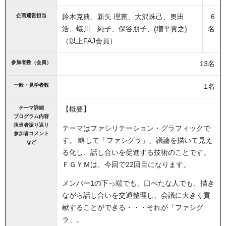
企画運営担当
鈴木克典、新矢 理恵、大沢珠己、奥田
6
浩、蟻川 純子、保谷朋子、(増平貴之)
名
（以上FAJ会員）
参加者数（会員）
13名
一般・見学者数
1名
テーマ詳細
【概要】
プログラム内容
担当者振り返り
テーマはファシリテーション・グラフィックで
参加者コメント
す。 略して「ファシグラ」、議論を描いて見え
など
る化し、話し合いを促進する技術のことです。
ＦＧＹＭは、今回で22回目になります。
メンバー1の下っ端でも、口べたな人でも、描き
ながら話し合いを交通整理し、会議に大きく貢
献することができる・・・それが「ファシグ
ラ」。