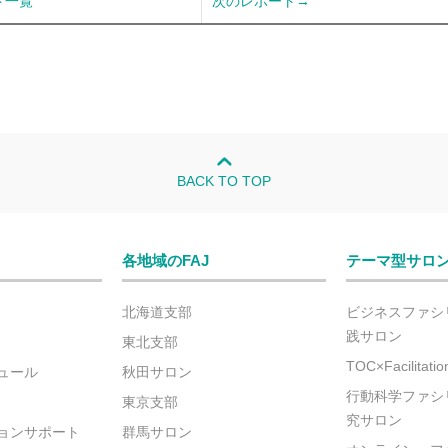
ト一覧
次のレポート→
BACK TO TOP
各地域のFAJ
テーマ型サロ
北海道支部
ビジネスファシ
践サロン
東北支部
TOC×Facilitat
ュール
秋田サロン
行動科学ファシ
東京支部
究サロン
ョンサポート
群馬サロン