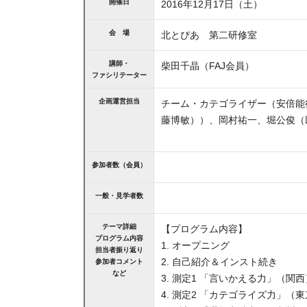
開催日
2016年12月17日（土）
会 場
北とぴあ 第二研修室
講師・
柴田千晶（FAJ会員）
ファシリテーター
企画運営担当
チーム・カテゴライザー（安倍能
藤博敏））、岡村祐一、堀公俊（以
参加者数（会員）
一般・見学者数
テーマ詳細
【プログラム内容】
プログラム内容
1. オープニング
担当者振り返り
2. 自己紹介＆インスト続き
参加者コメント
など
3. 測定1 「言いかえる力」（関西
4. 測定2 「カテゴライズ力」（