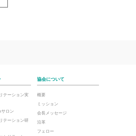
ン
協会について
リテーション実
概要
ミッション
ionサロン
会長メッセージ
リテーション研
沿革
フェロー