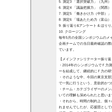
5. 測定3 「選択突破力」（九州）
6. 測定4 「議論把握力」（関西）
7. 測定5 「働きかけ力（中部）」
8. 測定6 「場あたため力（富山）
9. 振り返り&アンケート & ほり
10. クロージング
毎年5月の全国シンポジウムのメ
企画チームでの当日最終確認の際
ています。
【メインファシリテーター振り返
・2014年のシンポジウムでＦ
ーを結成して、継続的にＦ力の研
・そのような中、今回の東京支部
で一気に行うという、意欲的かつ
・チーム・カテゴライザーのメン
いての理解も深められたと思いま
・それから、時間の制約上、個々
れませんでしたが、応援団として