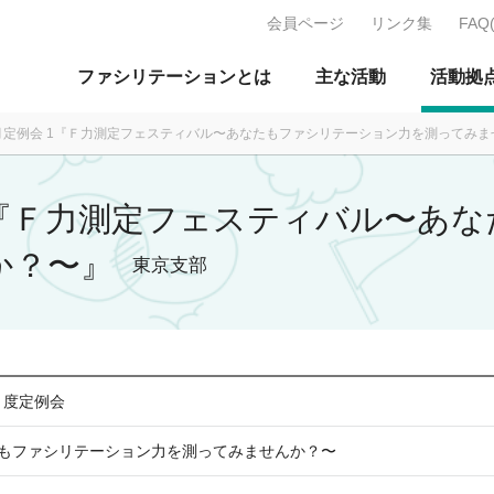
会員ページ
リンク集
FAQ
J：特定非営利活動法人 日本ファ
ファシリテーションとは
主な活動
活動拠
12月定例会 1『Ｆ力測定フェスティバル〜あなたもファシリテーション力を測ってみ
会 1『Ｆ力測定フェスティバル〜あ
か？〜』
東京支部
月度定例会
もファシリテーション力を測ってみませんか？〜