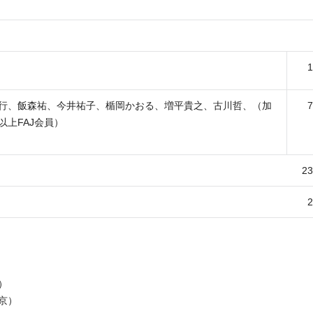
行、飯森祐、今井祐子、楯岡かおる、増平貴之、古川哲、（加
上FAJ会員）
2
）
東京）