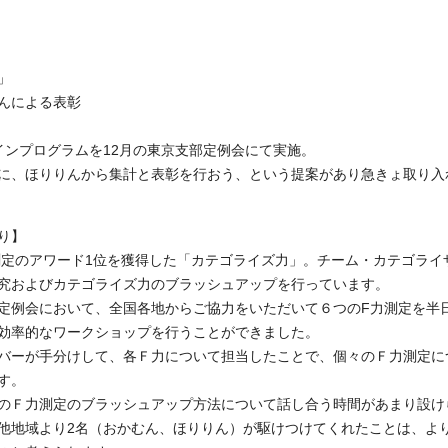
」
りんによる表彰
インプログラムを12月の東京支部定例会にて実施。
に、ほりりんから集計と表彰を行おう、という提案があり急きょ取り入
り】
力測定のアワード1位を獲得した「カテゴライズ力」。チーム・カテゴライ
究およびカテゴライズ力のブラッシュアップを行っています。
定例会において、全国各地からご協力をいただいて６つのF力測定を半
効率的なワークショップを行うことができました。
バーが手分けして、各Ｆ力について担当したことで、個々のＦ力測定に
す。
のＦ力測定のブラッシュアップ方法について話し合う時間があまり設け
他地域より2名（おかむん、ほりりん）が駆けつけてくれたことは、よ