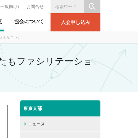
(一般向け)
お問合せ
シリテーション協会
点
協会について
入会申し込み
ませんか？〜』
なたもファシリテーショ
東京支部
ニュース