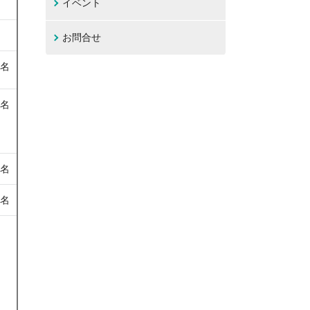
イベント
お問合せ
1名
7名
3名
2名