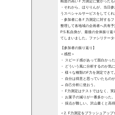
精度の高いＦ力測定に繋がったも
・それから、ほりりんが、当日参
うスペシャルサービスをしてくれ
・参加者に各Ｆ力測定に対するフ
整理して各地域の企画者へ共有予
P.S.私自身が、最後の全体振
てしまいました。ファシリテータ
【参加者の振り返り】
＜感想＞
・ スピード感があって面白かっ
・ どういう風に分析するのか気
・ 様々な種類のF力を測定できて
・ 自分は得意と思っていたもの
→ 自己分析に使おう。
・ F力測定はテストではなく、
・ お菓子の減りが一番多かった
・ 採点が難しい。沢山書くと高
＜2. F力測定をブラッシュアッ