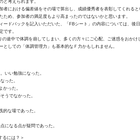
のと考えられます。
加者における偏差値をその場で算出し、成績優秀者を表彰してくれると
たため、参加者の満足度もより高まったのではないかと思います。
ィードバックを記入いただいた、「FBシート」の内容については、後
定です。
り返りの途中で体調を崩してしまい、多くの方々にご心配、ご迷惑をおかけ
ーとしての「体調管理力」も基本的なＦ力かもしれません。
た。いい勉強になった。
になった。
よかった。
がそうでなかった。
実践的な場であった。
。
得点になる点が疑問であった。
プするには？＞