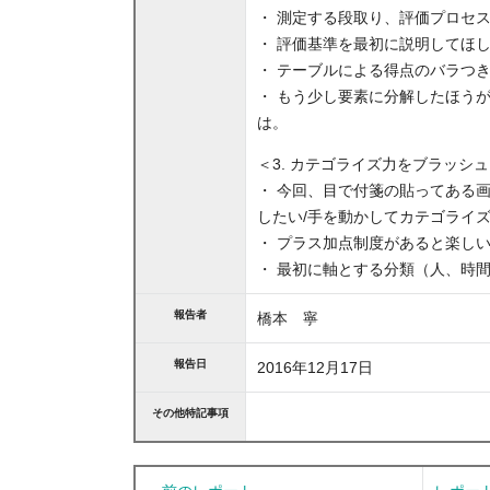
・ 測定する段取り、評価プロセ
・ 評価基準を最初に説明してほ
・ テーブルによる得点のバラつ
・ もう少し要素に分解したほう
は。
＜3. カテゴライズ力をブラッシ
・ 今回、目で付箋の貼ってある
したい/手を動かしてカテゴライ
・ プラス加点制度があると楽し
・ 最初に軸とする分類（人、時
報告者
橋本 寧
報告日
2016年12月17日
その他特記事項