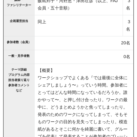
飯島邦子・河野恵・津田壮彦（以上、FAJ
3
ファシリテーター
会員・五十音順）
名
企画運営担当
同上
3
名
参加者数（会員）
20名
一般・見学者数
0名
テーマ詳細
【概要】
プログラム内容
ワークショップでよくある『では最後に全体に
担当者振り返り
シェアしましょう〜』っていう時間。参加者に
参加者コメント
など
とってはどんな時間になっているだろうか。誰
かやって〜、と押し付け合ったり。ワークの最
中に、どうまとめようかと焦ってしまったり。
発表のためのワークになってしまって、そもそ
ものワークの目的を見失ってしまったり。模造
紙があるとそこに何かを綺麗に書いて、グルー
プを代表して発表することが参加者のプレッシ