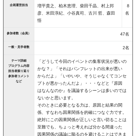
企画運営担当
増平貴之、柏木恵理、柴田千晶、村上邦
8
彦、米田淳紀、小谷真司、古川 哲、森田
名
悟
参加者数（会員）
47名
一般・見学者数
2名
テーマ詳細
「どうして今回のイベントの集客状況が悪いの
プログラム内容
かな？」「それはパンフレットの出来が悪い
担当者振り返り
からだよ」「いやいや、そうじゃなくてコンセ
参加者コメント
など
プトが悪かったんだよ」・・・などと『原因
はなんなのか』を議論するシーンは多いのでは
ないかと思います。
そのときに必要となる力は、原因と結果の関
係、すなわち因果関係を的確につなぐ力です。
絶対にこの因果関係が正しいと言い切ることは
至難でも、ちょっと考えれば分かる間違った
因果関係の議論に陥るのを避けることはできま