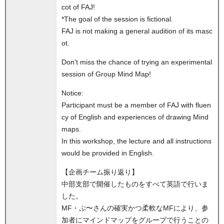
cot of FAJ!
*The goal of the session is fictional.
FAJ is not making a general audition of its masc
ot.
Don't miss the chance of trying an experimental
session of Group Mind Map!
Notice:
Participant must be a member of FAJ with fluen
cy of English and experiences of drawing Mind
maps.
In this workshop, the lecture and all instructions
would be provided in English.
【企画チーム振り返り】
中部支部で開催したものをすべて英語で行いま
した。
MF・ぷ〜さんの確実かつ柔軟なMFにより、参
加者にマインドマップをグループで行うことの