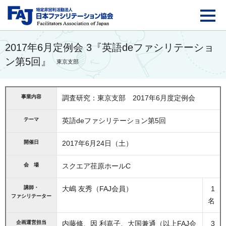
FAJ：特定非営利活動法
2017年6月定例会 3『英語deファシリテーショ
ン第5回』
東京支部
事業内容
調査研究：東京支部 2017年6月度定例会
テーマ
英語deファシリテーション第5回
開催日
2017年6月24日（土）
会 場
スクエア荏原ホールC
講師・
大嶋 友秀（FAJ会員）
1
ファシリテーター
名
企画運営担当
内藤修、因 利嘉子、大国兼通（以上FAJ会
3