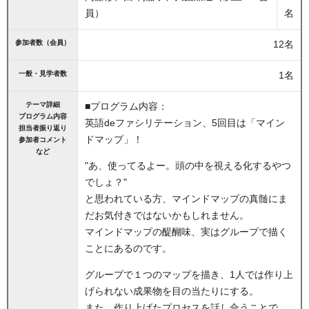
員）
名
参加者数（会員）
12名
一般・見学者数
1名
テーマ詳細
■プログラム内容：
プログラム内容
英語deファシリテーション、5回目は「マイン
担当者振り返り
ドマップ」！
参加者コメント
など
"あ、使ってるよー。頭の中を視える化するやつ
でしょ？"
と思われている方、マインドマップの真髄にま
だお気付きではないかもしれません。
マインドマップの醍醐味、実はグループで描く
ことにあるのです。
グループで１つのマップを描き、1人では作り上
げられない成果物を目の当たりにする。
また、作り上げたプロセスを話し合うことで、