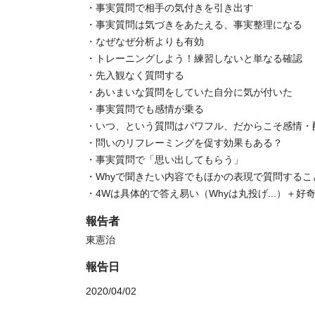
・事実質問で相手の気付きを引き出す
・事実質問は気づきをあたえる、事実整理になる
・なぜなぜ分析よりも有効
・トレーニングしよう！練習しないと単なる確認
・先入観なく質問する
・あいまいな質問をしていた自分に気が付いた
・事実質問でも感情が乗る
・いつ、という質問はパワフル、だからこそ感情・
・問いのリフレーミングを促す効果もある？
・事実質問で「思い出してもらう」
・Whyで聞きたい内容でもほかの表現で質問するこ
・4Wは具体的で答え易い（Whyは丸投げ...）＋好
報告者
東憲治
報告日
2020/04/02