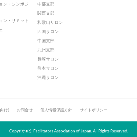
ョン・シンポジ
中部支部
関西支部
ョン・サミット
和歌山サロン
ェ
四国サロン
中国支部
九州支部
長崎サロン
熊本サロン
沖縄サロン
般向け)
お問合せ
個人情報保護方針
サイトポリシー
Copyright(c). Facilitators Association of Japan. All Rights Reserved.