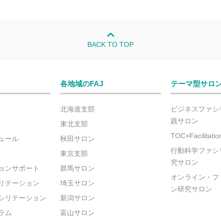
BACK TO TOP
各地域のFAJ
テーマ型サロ
北海道支部
ビジネスファシ
践サロン
東北支部
TOC×Facilitat
ュール
秋田サロン
行動科学ファシ
東京支部
究サロン
ョンサポート
群馬サロン
オンライン・フ
リテーション
埼玉サロン
ン研究サロン
シリテーション
新潟サロン
ラム
富山サロン