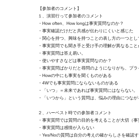
【参加者のコメント】
１、演習行って参加者のコメント
・How often、How longは事実質問なのか？
・事実確認だけだと共感が伝わりにくいと感じた
・関心を持つ、興味を持つことの表し方の一つとし
・事実質問でも聞き手と受け手の理解が異なることが
・事実質問は答え易い。
・使いやすさなどは事実質問なのか？
・事実質問ばかりだと尋問のようになりがち、プラ
・Howの中にも事実を聞くものがある
・4Wでも事実質問にならないものがある
・「いつ」＝未来であれば事実質問にはならない。
・「いつから」という質問は、悩みの理由につなが
２、ハーベスト時での参加者コメント
・事実質問では質問の目的を考えることが大切（事
・事実質問は感情が入らない
・Yes/Noの質問は自分の考えの確からしさを確認