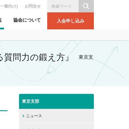
(一般向け)
お問合せ
シリテーション協会
点
協会について
入会申し込み
える質問力の鍛え方』
東京支
東京支部
ニュース