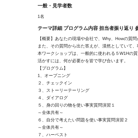
一般・見学者数
1名
テーマ詳細 プログラム内容 担当者振り返り
【概要】あなたの現場や会社で、Why、Howの質
また、その質問から出た答えが、漠然としていて、
本ワークショップは、一般的に使われる５W1Hの
活かすには、何が必要かを皆で学び合います。
【プログラム】
1、オープニング
２、チェックイン
３、ストーリーテーリング
４、ダイアログ
５、身の回りの物を使い事実質問演習１
～全体共有～
６、自分で考えたい問題を使い事実質問演習２
～全体共有～
７、ハーベスト