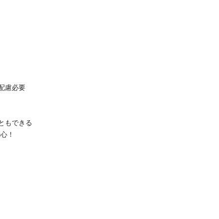
配慮必要
ともできる
奇心！