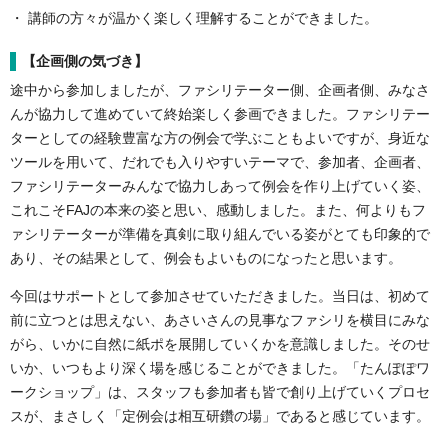
・ 講師の方々が温かく楽しく理解することができました。
【企画側の気づき】
途中から参加しましたが、ファシリテーター側、企画者側、みなさ
んが協力して進めていて終始楽しく参画できました。ファシリテー
ターとしての経験豊富な方の例会で学ぶこともよいですが、身近な
ツールを用いて、だれでも入りやすいテーマで、参加者、企画者、
ファシリテーターみんなで協力しあって例会を作り上げていく姿、
これこそFAJの本来の姿と思い、感動しました。また、何よりもフ
ァシリテーターが準備を真剣に取り組んでいる姿がとても印象的で
あり、その結果として、例会もよいものになったと思います。
今回はサポートとして参加させていただきました。当日は、初めて
前に立つとは思えない、あさいさんの見事なファシリを横目にみな
がら、いかに自然に紙ポを展開していくかを意識しました。そのせ
いか、いつもより深く場を感じることができました。「たんぽぽワ
ークショップ」は、スタッフも参加者も皆で創り上げていくプロセ
スが、まさしく「定例会は相互研鑽の場」であると感じています。