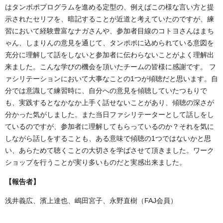
はタンポポプログラムを進める定型の、例えばこの様な言い方と提
示されたセリフを、暗記することが近道と考えていたのですが、練
習において経験豊富なナガさんや、参加者目線のコトヨさんはまち
ゃん、しまりんの意見を通じて、タンポポに込められている意図を
充分に理解して話をしないと参加者に伝わらないことがよく理解出
来ました。こんな学びの機会を頂いたチームの皆様に感謝です。 フ
ァシリテーションにおいて大事なことの1つが傾聴だと思います。自
分では意識して練習時に、自分への意見を傾聴していたつもりで
も、実践するとなかなか上手く話せないことがあり、傾聴の深さが
分かった気がしました。また当日ファシリテーターとして話しをし
ているのですが、参加者に理解してもらっているのか？それを気に
しながら話しをすることも、ある意味で傾聴の1つではないかと思
い、あらためて聴くことの大切さを学ばさせて頂きました。ワーク
ショップを行うことが実り多いものだと実感出来ました。
【報告者】
浅井義広、濱上達也、嶋田宮子、永野直樹（FAJ会員）