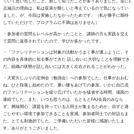
ていて思い出したこと、新しく知ったことが多々ありました。逆に1
点減点の理由は、私は収束が難しいと考えているので気になってい
ました。が、今回は実施したなかったためです。（私が勝手に期待
していただけで、プログラムに不満はありません）
・参加者の質問もレベルが高かったことと、講師の方も実践を交え
て質問に返答されていたので、学びが多かったです。
・「ファシリテーションは対象の活動がうまく事が運ぶように」そ
の内容を具体的に知る事ができた 話し合いに大切なことを理解でき
た。組織の状態が話し合いには大きく左右されることがわかった。
・大変久しぶりの定例会（勉強会）への参加でした。仕事がおおむ
ね、ひと段落し始めたので、重い腰をあげての参加。いかに自己流
のファシリテーションを繰り広げていたかを猛省する時間、場面の
連続でした。また、いつも思うのは、もともとFAJ会員のみなら
ず、興味関心、課題を持っている人同士が集まるためか、自ずと過
ごしやすい環境で参加できることを実感。参加者同士での対話もま
た、とても刺激的でした。ご準備いただいた皆様に感謝いたしま
す。ありがとうございました。