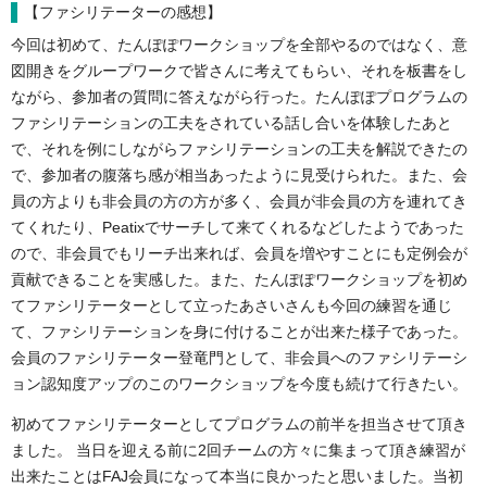
【ファシリテーターの感想】
今回は初めて、たんぽぽワークショップを全部やるのではなく、意
図開きをグループワークで皆さんに考えてもらい、それを板書をし
ながら、参加者の質問に答えながら行った。たんぽぽプログラムの
ファシリテーションの工夫をされている話し合いを体験したあと
で、それを例にしながらファシリテーションの工夫を解説できたの
で、参加者の腹落ち感が相当あったように見受けられた。また、会
員の方よりも非会員の方の方が多く、会員が非会員の方を連れてき
てくれたり、Peatixでサーチして来てくれるなどしたようであった
ので、非会員でもリーチ出来れば、会員を増やすことにも定例会が
貢献できることを実感した。また、たんぽぽワークショップを初め
てファシリテーターとして立ったあさいさんも今回の練習を通じ
て、ファシリテーションを身に付けることが出来た様子であった。
会員のファシリテーター登竜門として、非会員へのファシリテーシ
ョン認知度アップのこのワークショップを今度も続けて行きたい。
初めてファシリテーターとしてプログラムの前半を担当させて頂き
ました。 当日を迎える前に2回チームの方々に集まって頂き練習が
出来たことはFAJ会員になって本当に良かったと思いました。当初