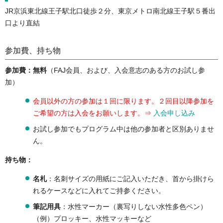
JR京浜東北線王子駅北口徒歩２分、東京メトロ南北線王子駅５番出
口より直結
参加費、持ち物
参加費：無料
（FAJ会員、および、入会意志のある方のお試し参
加）
会員以外の方の参加は１回に限ります。２回目以降参加を
ご希望の方は入会をお願いします。⇒
入会申し込み
お試し参加でもプログラム中は他の参加者と区別ありませ
ん。
持ち物：
名札
：名刺サイズの用紙にご記入いただき、首から掛けら
れるケースなどに入れてご持参ください。
筆記用具
：水性マーカー（裏写りしない水性多色ペン）
（例）プロッキー、水性マッキーなど