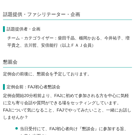
話題提供・ファシリテーター・企画
話題提供者・企画
チーム・カテゴライザー：柴田千晶、楯岡かおる、今井祐子、増
平貴之、古川哲、安倍能行（以上ＦＡＪ会員）
懇親会
定例会の前後に、懇親会を予定しております。
定例会前：FAJ初心者懇談会
定例会開始20分程前より、FAJに初めて参加される方を中心に気軽
に立ち寄り会話や質問ができる場をセッティングしています。
FAJについて気になること、FAJでやってみたいこと、一緒にお話し
しませんか？
当日受付にて、FAJ初心者向け『懇談会』に参加する旨、