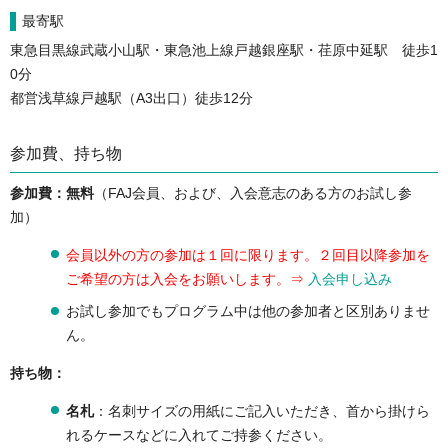
最寄駅
東急目黒線武蔵小山駅・東急池上線戸越銀座駅・荏原中延駅 徒歩1
0分
都営浅草線戸越駅（A3出口）徒歩12分
参加費、持ち物
参加費：無料
（FAJ会員、および、入会意志のある方のお試し参
加）
会員以外の方の参加は１回に限ります。２回目以降参加を
ご希望の方は入会をお願いします。⇒
入会申し込み
お試し参加でもプログラム中は他の参加者と区別ありませ
ん。
持ち物：
名札
：名刺サイズの用紙にご記入いただき、首から掛けら
れるケースなどに入れてご持参ください。