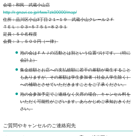
会場：和民 武蔵小山店
http://r.gnavi.co.jp/rfww7zk00000/map/
住所：品川区小山3丁目２１−１９ 武蔵小山クレール２Ｆ
ＴＥＬ：０３−５７５１−８２９１
定員：５０名程度
会費：３，５００円（一律）
泡の会はＦＡＪの活動とは別という位置づけです。（特に
会計上）
集金総額とお店への支払総額に若干の差額が発生すること
もありますが、その差額は学生参加者（社会人学生除く）
への補助とさせていただきますことをご了承ください。
泡の会参加予定でご連絡なく欠席の場合、キャンセル料を
いただく可能性がございます。あらかじめご承知おきくだ
さい。
ご質問やキャンセルのご連絡宛先