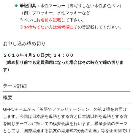
筆記用具
：水性マーカー（裏写りしない水性多色ペン）
（例）プロッキー、水性マッキーなど
※ペンに
お名前を記載
して下さい。
※
お持ちでない方は備考欄に
その旨記載してください。
お申し込み締め切り
２０１６年４月２０日(水) ２４：００
（締め切り前でも定員満席になった場合はその時点で締め切りま
す）
テーマ詳細
概要
GFPCチームから「英語でファシリテーション」の第２弾をお届け
します。今回は日本語を母語とする方と日本語以外を母語とする方
を同じテーブルに招いての模擬会議を行います。模擬会議のテーマ
としては「国際結婚する親友の結婚式2次会の企画」等を企画側で用