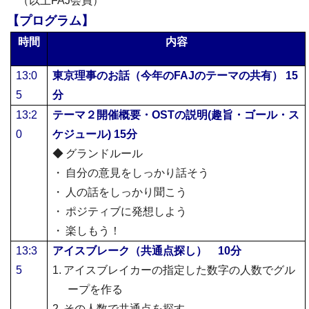
（以上
FAJ
会員）
【プログラム】
時間
内容
13:0
東京理事のお話（今年の
FAJ
のテーマの共有）
15
5
分
13:2
テーマ２開催概要・
OST
の説明
(
趣旨・ゴール・ス
0
ケジュール
) 15
分
◆
グランドルール
・
自分
の意見をしっかり話そう
・
人の話をしっかり聞こう
・
ポジティブに発想しよう
・
楽しもう！
13:3
アイスブレーク（共通点探し）
10
分
5
1.
アイスブレイカーの指定した数字の人数でグル
ープを作る
2.
その人数で共通点を探す