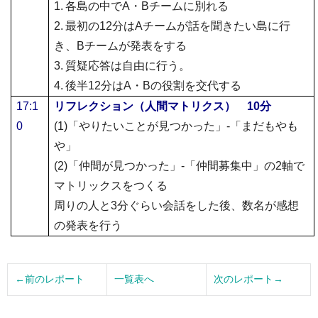
1.
各島の中で
A
・
B
チームに別れる
2.
最初の
12
分は
A
チームが話を聞きたい島に行
き、
B
チームが発表をする
3.
質疑応答は自由に行う。
4.
後半
12
分は
A
・
B
の役割を交代する
17:1
リフレクション（人間マトリクス）
10
分
0
(1)
「やりたいことが見つかった」
-
「まだもやも
や」
(2)
「仲間が見つかった」
-
「仲間募集中」の
2
軸で
マトリックスをつくる
周りの人と
3
分ぐらい会話をした後、数名が感想
の発表を行う
←前のレポート
一覧表へ
次のレポート→