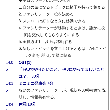
◆
本日のワークのルール説明
1.
自分
の気になるトピックに椅子を持って集まる
2.
ファシリテーター役を決める
3.
メンバーは好きなときに移動できる
4.
ファシリテーターが移動するときは、誰かに役
割を交代してもらうようにする
5.
全員必ず
1
回以上は移動する
6.
新しいトピックを立ち上げるときは、
A4
にトピ
ック名を明記して壁に貼る
14:0
OST(1)
5
「
FAJ
でやりたいこと、
FAJ
にやってほしいこと
は？」
30
分
14:3
ミニミニ発表会
7
分
5
各島のファシリテーターが、現状を
30
秒程度で説
明し、情報共有する。
14:4
休憩
10
分