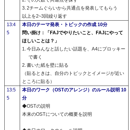
3.
2
チームぐらいから共通点を発表してもらう
以上を
2~3
回繰り返す
13:4
本日のテーマ発表・トピックの作成
10
分
5
問い掛け：「
FAJ
でやりたいこと、
FAJ
にやって
ほしいことは？」
1.
今日みんなと話したい話題を、
A4
にプロッキー
で書く
2.
書いた紙を壁に貼る
（貼るときは、自分のトピックとイメージが近い
ところに貼る）
13:5
本日のワーク（
OST
のアレンジ）のルール説明
10
5
分
◆
OST
の説明
本来の
OST
についての概要を説明