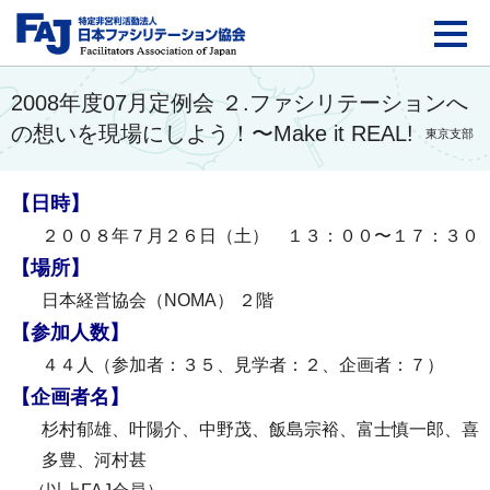
FAJ：特定非営利活動法
2008年度07月定例会 ２.ファシリテーションへ
の想いを現場にしよう！〜Make it REAL!
東京支部
【日時】
２００８年７月２６日（土） １３：００〜１７：３０
【場所】
日本経営協会（
NOMA
）
２階
【参加人数】
４４人（参加者：３５、見学者：２、企画者：７）
【企画者名】
杉村郁雄、叶陽介、中野茂、飯島宗裕、富士慎一郎、喜
多豊、河村甚