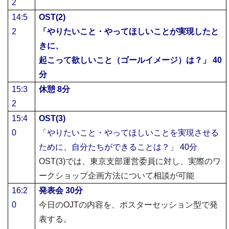
2
14:5
OST(2)
2
「やりたいこと・やってほしいことが実現したと
きに、
起こって欲しいこと（ゴールイメージ）は？」
40
分
15:3
休憩
8
分
2
15:4
OST(3)
0
「やりたいこと・やってほしいことを実現させる
ために、自分たちができることは？」
40
分
OST(3)
では、東京支部運営委員に対し、実際のワ
ークショップ企画方法について相談が可能
16:2
発表会
30
分
0
今日の
OJT
の内容を、ポスターセッション型で発
表する。