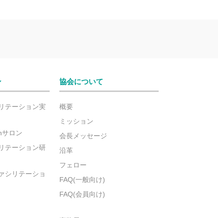
ン
協会について
リテーション実
概要
ミッション
ionサロン
会長メッセージ
リテーション研
沿革
フェロー
ァシリテーショ
FAQ(一般向け)
FAQ(会員向け)