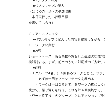
■スタッフの紹介
■バブルマップの記入
・はじめの一歩への参加理由
・本日実行したい行動目標
を書いてもらう）
２．アイスブレイク
■バブルマップに記入した内容を披露しながら、
３．ワークの実行
■内容
ショートケース（ある高校を舞台した生徒の喫煙問
検討討する。まず、前半のうちに対応策の「方針」
■進行
・１グループ4名。計４回あるワークごとに、ファ
必ずは一回はファシリテータを務める。
・ワークは一回２０分で、各ワークの後に１０分
受けて、振り返りを行う。これを計４回実施する。
・ワーク終了後、各グループごとにアクションプラ