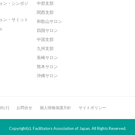
ョン・シンポジ
中部支部
関西支部
ョン・サミット
和歌山サロン
ェ
四国サロン
中国支部
九州支部
長崎サロン
熊本サロン
沖縄サロン
般向け)
お問合せ
個人情報保護方針
サイトポリシー
Copyright(c). Facilitators Association of Japan. All Rights Reserved.