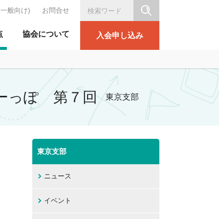
(一般向け)
お問合せ
シリテーション協会
点
協会について
入会申し込み
いーっぽ 第７回
東京支部
東京支部
ニュース
イベント