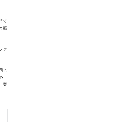
得て
と振
ファ
同じ
め
、実