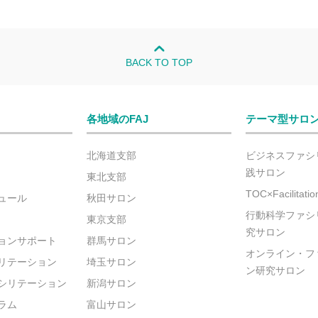
BACK TO TOP
各地域のFAJ
テーマ型サロ
北海道支部
ビジネスファシ
践サロン
東北支部
TOC×Facilitat
ュール
秋田サロン
行動科学ファシ
東京支部
究サロン
ョンサポート
群馬サロン
オンライン・フ
リテーション
埼玉サロン
ン研究サロン
シリテーション
新潟サロン
ラム
富山サロン