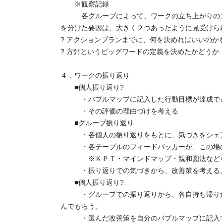
※観察記録
各グループによって、ワークの立ち上がりのスピ
を分けた要因は、大きく２つあったように見受けら
? アクションプランまでに、何を決めればいいのか
? 方針というビッグワードの定義を決めたかどうか
４．ワークの振り返り
■個人振り返り?
・バブルマップに記入した行動目標が達成でき
・その評価の理由づけを考える
■グループ振り返り
・各個人の振り返りをもとに、気づきをシェ
・各テーブルのフィードバッカーが、この場の
※ＫＰＴ・マインドマップ・親和図法などを使
・振り返りでの気づきから、改善策を考える
■個人振り返り?
・グループでの振り返りから、各自持ち帰りた
んでもらう。
・選んだ改善策を自分のバブルマップに記入