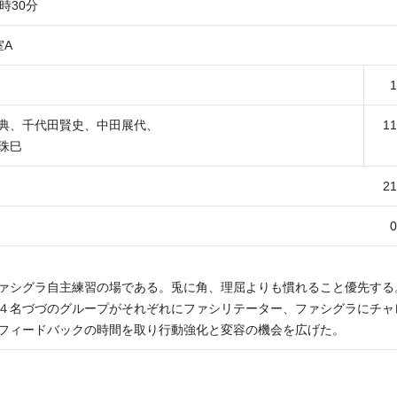
7時30分
室A
典、千代田賢史、中田展代、
1
珠巳
2
ァシグラ自主練習の場である。兎に角、理屈よりも慣れること優先する
４名づづのグループがそれぞれにファシリテーター、ファシグラにチャ
フィードバックの時間を取り行動強化と変容の機会を広げた。