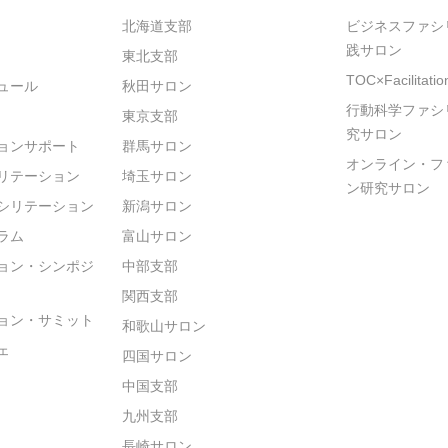
北海道支部
ビジネスファシ
践サロン
東北支部
TOC×Facilitat
ュール
秋田サロン
行動科学ファシ
東京支部
究サロン
ョンサポート
群馬サロン
オンライン・フ
リテーション
埼玉サロン
ン研究サロン
シリテーション
新潟サロン
ラム
富山サロン
ョン・シンポジ
中部支部
関西支部
ョン・サミット
和歌山サロン
ェ
四国サロン
中国支部
九州支部
長崎サロン