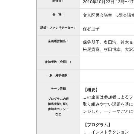
開催日：
2010年10月23日 13時〜1
会 場：
文京区民会議室 5階会議
講師・ファシリテーター：
保谷朋子
企画運営担当：
保谷朋子、奥田浩、鈴木克
松尾貴寛、杉田博幸、大沢
参加者数（会員）：
一般・見学者数：
テーマ詳細
【概要】
この企画は参加者によるフ
プログラム内容
取り組みやすい課題を基に
担当者振り返り
参加者コメント
ンジした。一テーマごとに
など
【プログラム】
１．インストラクション