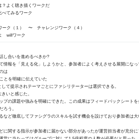
は？よく聴き描くワークだ
比べてみるワーク
ワーク（１） 〜 チャレンジワーク（４）
willワーク
話し合いを進めるべきか?
て情報を「見える化」しようかと、参加者によく考えさせる展開になっ
のは
のことを明確に伝えていた
として提示されテーマごとにファシリテーターは選択できる。
大きいと感じた。
ップの課題や強みを明確にできた。この成果はフィードバックシートを
だろう。
るなど徹底してファシグラのスキルを試す機会を設けており参加者は大
どに関する指示が参加者に届かない部分があったが運営担当者が充分に
運営に当たってはグループに対して1.5倍程度の人数が必要だと思った