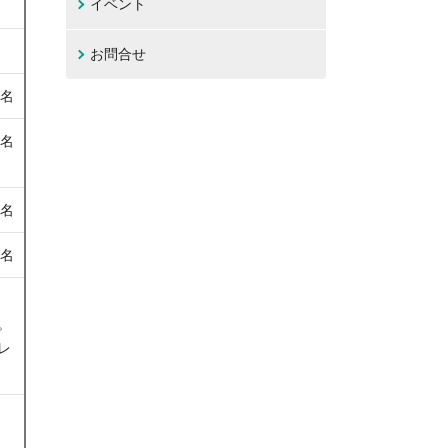
イベント
お問合せ
1名
1名
1名
0名
。
レ