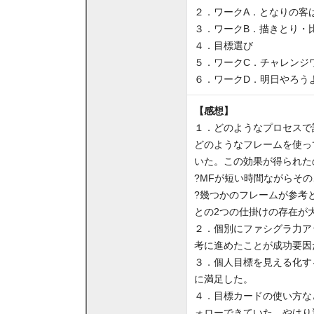
２．ワークA．となりの客
３．ワークB．描きとり・
４．目標選び
５．ワークC．チャレンジ
６．ワークD．明日やろうよ 
【感想】
１．どのようなプロセスで
どのようなフレームを使っ
いた。この効果が得られた
?MFが短い時間ながらそ
?幾つかのフレームが参考
との2つの仕掛けの存在が
２．個別にファシグラ力ア
考に進めたことが成功要因
３．個人目標を見える化す
に満足した。
４．目標カードの使い方な
ォローできていた。やはり