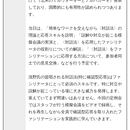
けて（北米のミルウォーキーとアルバカーキ）発表
しており、国際的にも有用性が認められつつありま
す。
当日は、「簡単なワークを交えながら〈対話法〉の
理論と応答スキルを説明」「誤解や対立が起こる模
擬会議の実演と、〈対話法〉を応用したファシリテ
ータの役割りについての解説」「〈対話法〉をファ
シリテーションに応用する方法について、参加者同
士での意見交換」などを行う予定です。
浅野氏の提唱される対話法(特に確認型応答)はファ
シリテータにとって必須のスキルです。特に対立や
誤解が起こっている場に大きな威力を発揮します。
覚えていてまず間違いはありません。今回の定例会
ではスタッフが行う模擬会議をビデオで録画し、そ
れを再生しながら全員で確認型応答を取り入れたフ
ァシリテーションを実践的に学んでいきます。