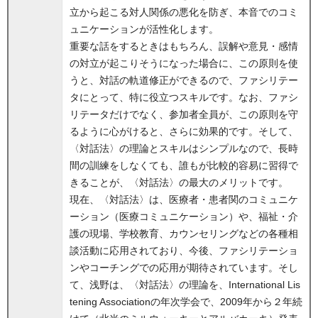
立から起こる対人関係の悪化を防ぎ、本音でのコミ
ュニケーションが活性化します。
重要な話をするときはもちろん、誤解や意見・感情
の対立が起こりそうになった場合に、この原則を使
うと、対話の軌道修正ができるので、ファシリテー
タにとって、特に役立つスキルです。なお、ファシ
リテータだけでなく、参加者全員が、この原則を守
るように心がけると、さらに効果的です。そして、
〈対話法〉の理論とスキルはシンプルなので、長時
間の訓練をしなくても、誰もが比較的容易に習得で
きることが、〈対話法〉の最大のメリットです。
現在、〈対話法〉は、医療者・患者関のコミュニケ
ーション（医療コミュニケーション）や、福祉・介
護の現場、学校教育、カウンセリングなどの各種相
談活動に応用されており、今後、ファシリテーショ
ンやコーチングでの応用が期待されています。そし
て、浅野は、〈対話法〉の理論を、International Lis
tening Associationの年次学会で、2009年から２年続