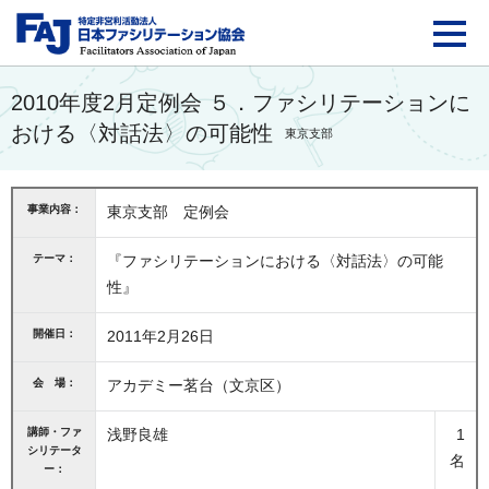
FAJ：特定非営利活動法
2010年度2月定例会 ５．ファシリテーションに
おける〈対話法〉の可能性
東京支部
事業内容：
東京支部 定例会
テーマ：
『ファシリテーションにおける〈対話法〉の可能
性』
開催日：
2011年2月26日
会 場：
アカデミー茗台（文京区）
講師・ファ
浅野良雄
1
シリテータ
名
ー：