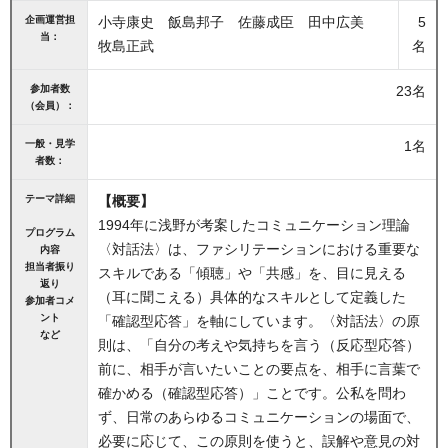
企画運営担
小寺康史 飯島邦子 佐藤成臣 田中広美
5
当：
牧島正武
名
参加者数
23名
（会員）：
一般・見学
1名
者数：
テーマ詳細
【概要】
1994年に浅野が考案したコミュニケーション理論
プログラム
〈対話法〉は、ファシリテーションにおける重要な
内容
担当者振り
スキルである「傾聴」や「共感」を、目に見える
返り
（耳に聞こえる）具体的なスキルとして定義した
参加者コメ
ント
「確認型応答」を軸にしています。〈対話法〉の原
など
則は、「自分の考えや気持ちを言う（反応型応答）
前に、相手が言いたいことの要点を、相手に言葉で
確かめる（確認型応答）」ことです。公私を問わ
ず、日常のあらゆるコミュニケーションの場面で、
必要に応じて、この原則を使うと、誤解や意見の対