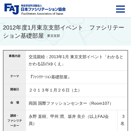
FAJ：特定非営利活動法
2012年度1月東京支部イベント ファシリテー
ション基礎部屋
東京支部
事業内容
交流親睦：2013年1月 東京支部イベント「わかると
かわる話のゆくえ」
テーマ
『ﾌｧｼﾘﾃｰｼｮﾝ基礎部屋』
開催日
２０１３年１月２６日（土）
会 場
両国 国際ファッションセンター（Room107）
講師・
永野 直樹、甲州 潤、坂井 良介（以上FAJ会
3
ファシリテ
員）
名
ーター