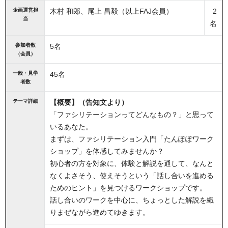
企画運営担
木村 和郎、尾上 昌毅（以上FAJ会員）
2
当
名
参加者数
5名
（会員）
一般・見学
45名
者数
テーマ詳細
【概要】（告知文より）
「ファシリテーションってどんなもの？」と思って
いるあなた。
まずは、ファシリテーション入門「たんぽぽワーク
ショップ」を体感してみませんか？
初心者の方を対象に、体験と解説を通して、なんと
なくよさそう、使えそうという「話し合いを進める
ためのヒント」を見つけるワークショップです。
話し合いのワークを中心に、ちょっとした解説を織
りまぜながら進めてゆきます。