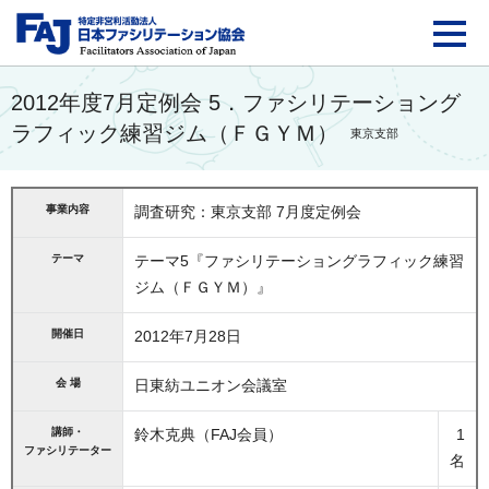
FAJ：特定非営利活動法
2012年度7月定例会 5．ファシリテーショング
ラフィック練習ジム（ＦＧＹＭ）
東京支部
事業内容
調査研究：東京支部 7月度定例会
テーマ
テーマ5『ファシリテーショングラフィック練習
ジム（ＦＧＹＭ）』
開催日
2012年7月28日
会 場
日東紡ユニオン会議室
講師・
鈴木克典（FAJ会員）
1
ファシリテーター
名