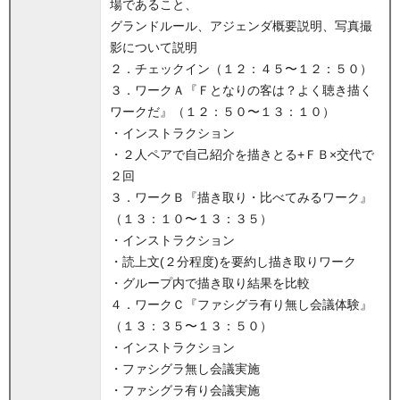
場であること、
グランドルール、アジェンダ概要説明、写真撮
影について説明
２．チェックイン（１２：４５〜１２：５０）
３．ワークＡ『Ｆとなりの客は？よく聴き描く
ワークだ』（１２：５０〜１３：１０）
・インストラクション
・２人ペアで自己紹介を描きとる+ＦＢ×交代で
２回
３．ワークＢ『描き取り・比べてみるワーク』
（１３：１０〜１３：３５）
・インストラクション
・読上文(２分程度)を要約し描き取りワーク
・グループ内で描き取り結果を比較
４．ワークＣ『ファシグラ有り無し会議体験』
（１３：３５〜１３：５０）
・インストラクション
・ファシグラ無し会議実施
・ファシグラ有り会議実施