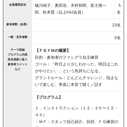
企画運営担当
蟻川純子、奥田浩、木村和郎、富士慎一
5
郎、松本賢（以上FAJ会員）
名
参加者数（会員）
23名
一般・見学者数
0名
テーマ詳細
【ＦＧＹＭの概要】
プログラム内容
目的：参加者のファシグラ自主練習
担当者振り返り
ゴール：「昨日より少しわかった。明日はこれ
参加者コメント
など
がやりたい。」という気持ちになる。
グランドルール：どんどんチャレンジ、悩まな
いで楽しむ、率直に本音で聴く／話す
【プログラム】
１．インストラクション（１２：３５〜１２：
４５）
・ＭＦ・スタッフ自己紹介、目的、ＦＧ練習の