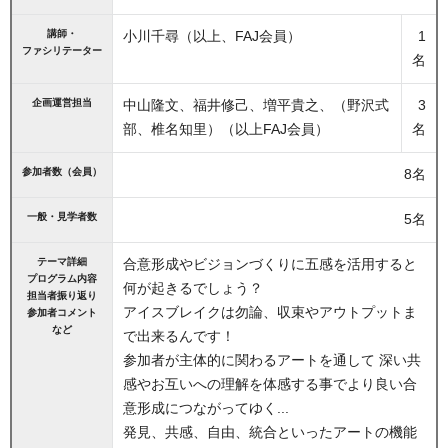
講師・
小川千尋（以上、FAJ会員）
1
ファシリテーター
名
企画運営担当
中山隆文、福井修己、増平貴之、（野沢式
3
部、椎名知里）（以上FAJ会員）
名
参加者数（会員）
8名
一般・見学者数
5名
テーマ詳細
合意形成やビジョンづくりに五感を活用すると
プログラム内容
何が起きるでしょう？
担当者振り返り
アイスブレイクは勿論、収束やアウトプットま
参加者コメント
など
で出来るんです！
参加者が主体的に関わるアートを通して 深い共
感やお互いへの理解を体感する事でより良い合
意形成につながってゆく...
発見、共感、自由、統合といったアートの機能