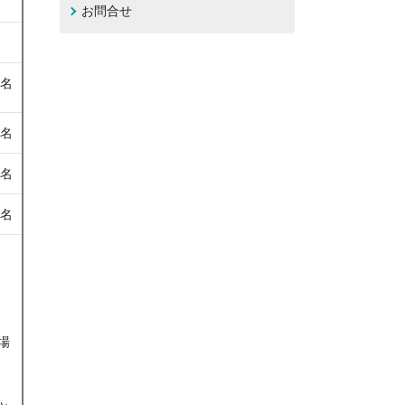
お問合せ
1名
2名
9名
3名
場