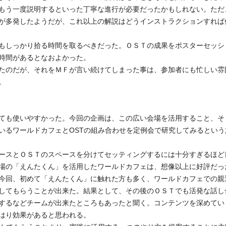
もう一度説明するといった丁寧な進行が必要だったかもしれない。ただ
が多発したようだが、これ以上の解説はどうインストラクションすれば
もしっかり拾る時間を取るべきだった。ＯＳＴの成果をポスターセッシ
時間があるとなおよかった。
たのだが、それをＭＦが言い続けてしまった事は、参加者にも忙しい雰
。
ても使いやすかった。今回の企画は、この広い会場を活用すること、そ
いるワールドカフェとOSTの組み合わせを定例会で研究してみるという
ースとＯＳＴのスペースを分けてセッティングするには十分すぎるほど
場の「えんたくん」を活用したワールドカフェは、想像以上に好評だっ
今回、初めて「えんたくん」に触れた方も多く、ワールドカフェでの親
してもらうことが出来た。結果として、その後のＯＳＴでも活発な話し
するなどチームが出来たところもあったと聞く。コンテンツを深めてい
はり効果があると思われる。