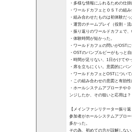
・多様な情報にふれるための仕掛
・ワールドカフェとＯＳＴの組み
・組み合わせたものは初体験だっ
・運営のチームプレイ（役割・流
・振り返りのワールドカフェで、
・体験時間が短かった。
・ワールドカフェの問いがOST
・OSTのバンブルビーがもっと
・時間が足りない、1日かけてや
・席を立ちにくい。意図的にバン
・ワールドカフェとOSTについ
・この組み合わせの意図と有効性
・ホールシステムアプローチやＯ
ンジしたか、その狙いと応用は？
【メインファシリテーター振り返
参加者がホールシステムアプロー
多かった。
その為、初めての方が誤解しない