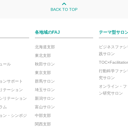
BACK TO TOP
各地域のFAJ
テーマ型サロ
北海道支部
ビジネスファシ
践サロン
東北支部
TOC×Facilitat
ュール
秋田サロン
行動科学ファシ
東京支部
究サロン
ョンサポート
群馬サロン
オンライン・フ
リテーション
埼玉サロン
ン研究サロン
シリテーション
新潟サロン
ラム
富山サロン
ョン・シンポジ
中部支部
関西支部