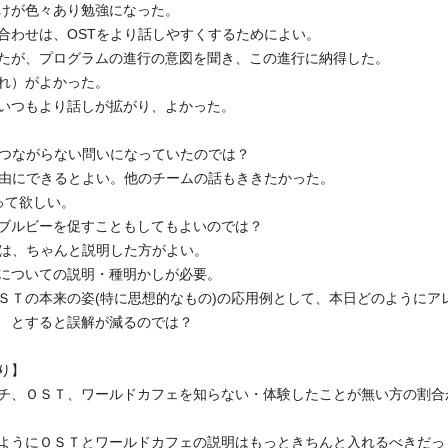
けが色々あり勉強になった。
合わせは、OSTをより話しやすくするためによい。
たが、プログラムの進行の意図を聞き、この進行に納得した。
れ）がよかった。
いつもより話しが拡がり、よかった。
につながらない問いになっていたのでは？
自由にできるとよい。他のチームの話もききたかった。
って欲しい。
ブルビーを促すこともしてもよいのでは？
ては、ちゃんと説明した方がよい。
についての説明・種明かしが必要。
ＳＴの本来の姿(特に思想的なもの)の応用例として、本日どのようにア
 とすると誤解が減るのでは？
り】
チ、ＯＳＴ、ワールドカフェを知らない・体験したことが無い方の割合
ようにＯＳＴとワールドカフェの説明はもっときちんと入れるべきだっ