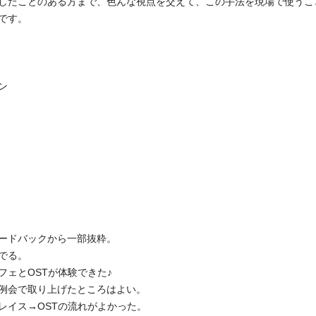
したことのある方まで、色んな視点を交えて、この手法を現場で使うこ
です。
ン
ードバックから一部抜粋。
でる。
ェとOSTが体験できた♪
例会で取り上げたところはよい。
レイス→OSTの流れがよかった。