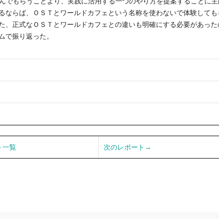
学んでもらうことより、実践に活用する一つのやり方を提案することに主
るならば、ＯＳＴとワールドカフェという名称を使わないで体験しても
た、正式なＯＳＴとワールドカフェとの違いも明確にする必要があった
ムで振り返った。
ト一覧
次のレポート→