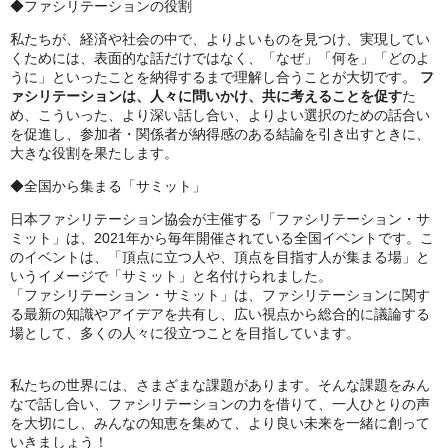
◆ファシリテーションの役割
私たちが、経済や社会の中で、よりよいものを見つけ、実現してい
くためには、表面的な話だけではなく、「なぜ」「何を」「どのよ
うに」といったことを納得するまで理解し合うことが大切です。
フ
ァシリテーションは、人々に問いかけ、共に考えることを促す
た
め、こういった、より深い話し合い、よりよい選択のための話合い
を促進し、参加者・関係者が納得感のある結論を引き出すときに、
大きな役割を果たします。
◆全国から集まる「サミット」
日本ファシリテーション協会が主催する「ファシリテーション・サ
ミット」は、2021年から毎年開催されている全国イベントです。こ
のイベントは、「頂点に立つ人や、頂点を目指す人が集まる場」と
いうイメージで「サミット」と名付けられました。
「ファシリテーション・サミット」は、ファシリテーションに関す
る最新の知識やアイデアを共有し、広い視点から総合的に議論する
場として、多くの人々に役立つことを目指しています。
私たちの世界には、さまざまな課題があります。そんな課題をみん
なで話し合い、ファシリテーションの力を借りて、一人ひとりの声
を大切にし、みんなの知恵を集めて、より良い未来を一緒に創って
いきましょう！