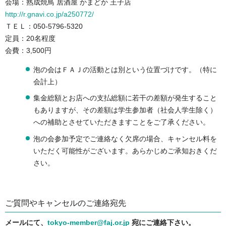
会場：熟成焼鳥 居酒屋 かまどか 王子店
http://r.gnavi.co.jp/a250772/
ＴＥＬ：050-5796-5320
定員：20名程度
会費：3,500円
泡の会はＦＡＪの活動とは別という位置づけです。（特に
会計上）
集金総額とお店への支払総額に若干の差額が発生すること
もありますが、その差額は学生参加者（社会人学生除く）
への補助とさせていただきますことをご了承ください。
泡の会参加予定でご連絡なく欠席の場合、キャンセル料を
いただく可能性がございます。あらかじめご承知おきくだ
さい。
ご質問やキャンセルのご連絡宛先
メールにて、
tokyo-member@faj.or.jp
宛にご連絡下さい。