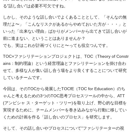
る"話し合い"は必要不可欠ですね。
しかし、そのような話し合いでよくあることとして、「そんなの無
理だよ〜」「こんなリスクがあるからやめておいた方が・・・」と
いった「出来ない理由」ばかりがメンバーから出てきて話し合いが
前に進まない、ということはありませんか？
でも、実はこれが計画づくりにと〜っても役立つんです。
TOC×ファシリテーションプロジェクトは、TOC（Theory of Constr
ains：制約理論）という経営理論とファシリテーションを掛け合わ
せて、多様な人が集い話し合う場をより良くすることについて研究
しているチームです。
今回は、そのTOCから発展したTOCfE（TOC for Education）のち
ゃんと考えるための3つのTOC思考プロセスツールの中から、ATT
(アンビシャ ス・ターゲット・ツリー)を取り上げ、野心的な目標を
実現するために、チームメンバーを巻き込みながら行動に移してい
くための計画を作る「話し合いのプロセス」を研究します。
そして、その話し合いやプロセスについて"ファシリテーターの視