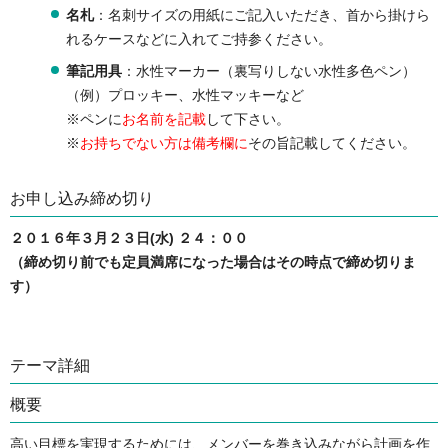
名札
：名刺サイズの用紙にご記入いただき、首から掛けら
れるケースなどに入れてご持参ください。
筆記用具
：水性マーカー（裏写りしない水性多色ペン）
（例）プロッキー、水性マッキーなど
※ペンに
お名前を記載
して下さい。
※
お持ちでない方は備考欄に
その旨記載してください。
お申し込み締め切り
２０１６年３月２３日(水) ２４：００
（締め切り前でも定員満席になった場合はその時点で締め切りま
す）
テーマ詳細
概要
高い目標を実現するためには、メンバーを巻き込みながら計画を作