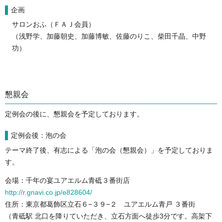
企画
サロンおふ（ＦＡＪ会員）
（浅野学、加藤朝史、加藤博敏、佐藤のりこ、柴田千晶、中野
功）
懇親会
定例会の後に、懇親会を予定しております。
定例会後：泡の会
テーマ終了後、有志による「泡の会（懇親会）」を予定しておりま
す。
会場：千年の宴ユアエルム青砥３番街店
http://r.gnavi.co.jp/e828604/
住所：東京都葛飾区立石６−３９−２ ユアエルム青戸 ３番街
（青砥駅 北口を降りていただき、立石方面へ徒歩3分です。高架下