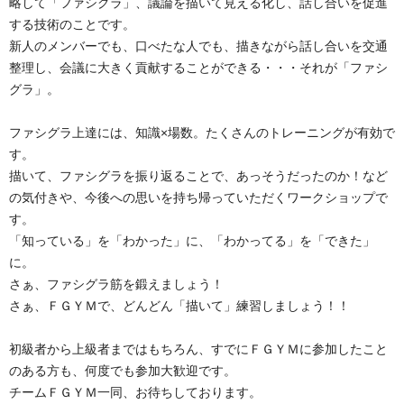
略して「ファシグラ」、議論を描いて見える化し、話し合いを促進
する技術のことです。
新人のメンバーでも、口べたな人でも、描きながら話し合いを交通
整理し、会議に大きく貢献することができる・・・それが「ファシ
グラ」。
ファシグラ上達には、知識×場数。たくさんのトレーニングが有効で
す。
描いて、ファシグラを振り返ることで、あっそうだったのか！など
の気付きや、今後への思いを持ち帰っていただくワークショップで
す。
「知っている」を「わかった」に、「わかってる」を「できた」
に。
さぁ、ファシグラ筋を鍛えましょう！
さぁ、ＦＧＹＭで、どんどん「描いて」練習しましょう！！
初級者から上級者まではもちろん、すでにＦＧＹＭに参加したこと
のある方も、何度でも参加大歓迎です。
チームＦＧＹＭ一同、お待ちしております。