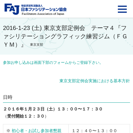
FAJ：特定非営利活動法
2016-1-23 (土) 東京支部定例会 テーマ４『フ
ァシリテーショングラフィック練習ジム（ＦＧ
ＹＭ）』
東京支部
参加お申し込みは画面下部のフォームからご登録下さい。
東京支部定例会実施における基本方針
日時
２０１６年１月２３日（土）１３：００〜１７：３０
（
受付開始１２：３０
）
※
初心者・お試し参加者懇親
１２：４０〜１３：００