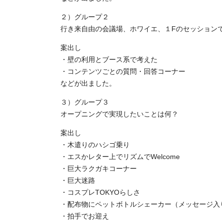
２）グループ２
行き来自由の会議場、ホワイエ、１Fのセッション
案出し
・壁の利用とブース系で考えた
・コンテンツごとの質問・回答コーナー
などが出ました。
３）グループ３
オープニングで実現したいことは何？
案出し
・木遣りのハシゴ乗り
・エスかレター上でリズムでWelcome
・巨大ラクガキコーナー
・巨大迷路
・コスプレTOKYOらしさ
・配布物にペットボトルシェーカー（メッセージ入
・拍手でお迎え