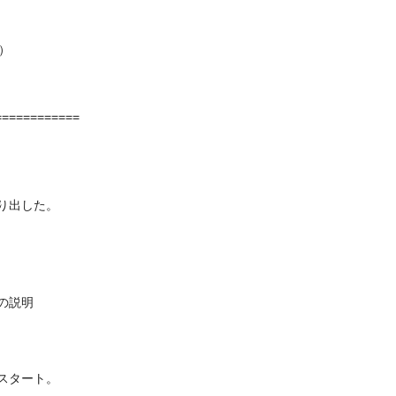
）
============
り出した。
の説明
スタート。