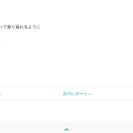
って振り返れるように
。
へ
次のレポート→