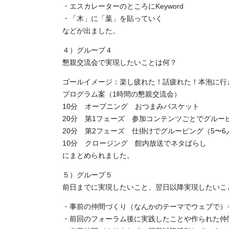
・エスカレーターのところにKeyword
・「木」に「葉」を貼っていく
などが出ました。
４）グループ４
懇親交流会で実現したいことは何？
ゴールイメージ：楽し疲れた！話疲れた！本泡に行
プログラム案（1時間の懇親交流会）
10分 オープニング おつまみバスケット
20分 第1フェーズ 参加コンテンツごとでグルー
20分 第2フェーズ 仕掛けでグルーピング（5〜6
10分 クロージング 館内放送でネタばらし
にまとめられました。
５）グループ５
前日までに実現したいこと、翌日以降実現したいこ
・事前の仲間づくり（なんかのテーマでウェブで）
・前回のフォーラム後に実践したことや作られた仲