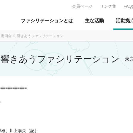
会員ページ
リンク集
FAQ
J：特定非営利活動法人 日本ファ
ファシリテーションとは
主な活動
活動拠
1月定例会 ２.響きあうファシリテーション
 ２.響きあうファシリテーション
東
============
0
郁雄、川上泰央（記）