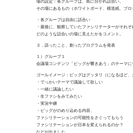
場の設定：各グループは、島に分かれ話合い。
その場にあるもの（ホワイトボード、模造紙、プロ
・各グループは自由に話合い
・最後に、観察していたファシリテーターがそれぞ
どのような話合いの場に見えたかをコメント。
３．語ったこと、創ったプログラムを発表
１）グループ１
会議場コンテンツ「ビッグが響きあう」のテーマに
ゴールイメージ：ビッグはグッタリ（になるほど、
・でっかいテーマで議論して欲しい
・一緒に議論したい
・生ファシをみてみたい
・実況中継
・ビッグがのめり込める内容、
ファシリテーションの可能性をさぐってもらう
ファシリテーションが日本を変えられるのか？
などが出ました。