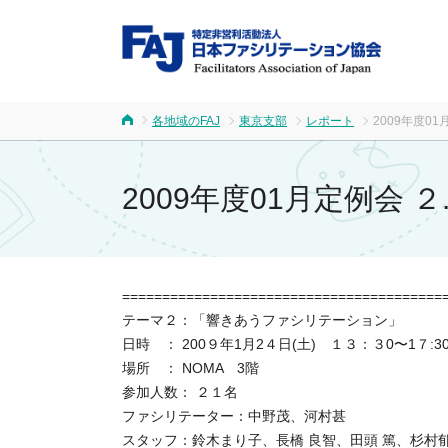
FA
各地域のFAJ
東京支部
レポート
2009年度0
ホーム
2009年度01月定例会
========================================
テーマ２：「響きあうファシリテーション」
日時 ： 200９年1月2４日(土) １３：３0〜1７:3
場所 ： NOMA 3階
参加人数： ２１名
ファシリテーター：中野茂、河村甚
スタッフ：鈴木まり子、長橋 良智、田頭 篤、杉村