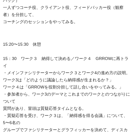
バック）
一人ずつコーチ役、クライアント役、フィードバッカー役（観察
者）を分担して、
コーチングのセッションをやってみる。
15:20〜15:30 休憩
15：30 ワーク３ 納得して決める／ワーク４ GRROWに再トラ
イ
・メインファシリテーターからワーク３とワーク4の進め方の説明。
ワーク3は「どのように議論したら納得感が生まれるか？」
ワーク４は「GRROWを役割分担して話し合いをやってみる。」
・参加者から、ワーク3のデーマとこれまでのワークとのつながりに
ついて
質問があり、冒頭は質疑応答タイムとなる。
・質疑応答を受け、ワーク３は、「納得感を得る会議」について、
5〜6名の
グループでファシリテーターとグラフィッカーを決めて、ディスカ