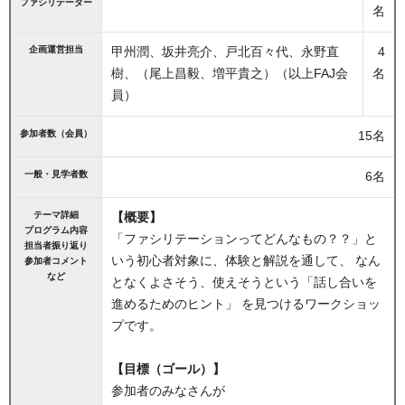
ファシリテーター
名
企画運営担当
甲州潤、坂井亮介、戸北百々代、永野直
4
樹、（尾上昌毅、増平貴之）（以上FAJ会
名
員）
参加者数（会員）
15名
一般・見学者数
6名
テーマ詳細
【概要】
プログラム内容
「ファシリテーションってどんなもの？？」と
担当者振り返り
いう初心者対象に、体験と解説を通して、 なん
参加者コメント
など
となくよさそう、使えそうという「話し合いを
進めるためのヒント」 を見つけるワークショッ
プです。
【目標（ゴール）】
参加者のみなさんが