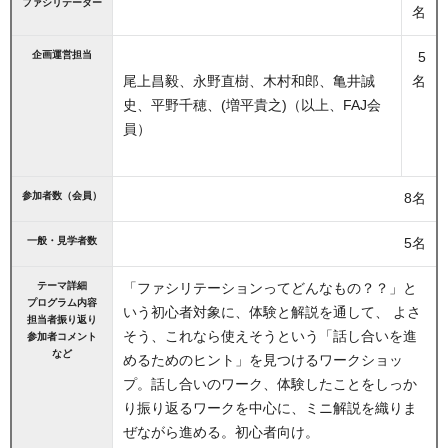
ファシリテーター
名
企画運営担当
5
尾上昌毅、永野直樹、木村和郎、亀井誠
名
史、平野千穂、(増平貴之)（以上、FAJ会
員）
参加者数（会員）
8名
一般・見学者数
5名
テーマ詳細
「ファシリテーションってどんなもの？？」と
プログラム内容
いう初心者対象に、体験と解説を通して、 よさ
担当者振り返り
そう、これなら使えそうという「話し合いを進
参加者コメント
など
めるためのヒント」を見つけるワークショッ
プ。話し合いのワーク、体験したことをしっか
り振り返るワークを中心に、ミニ解説を織りま
ぜながら進める。初心者向け。