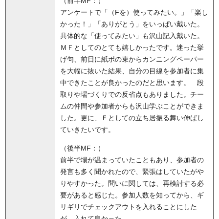
（前半MF：）
アンケートで「（Fを）使ってみたい。」「楽し
かった！」「ありがとう」をいっぱい戴いた。
具体的な「使ってみたい」も沢山記入戴いた。
ＭＦとしてのとても嬉しかったです。迷った挙
げ句、前日に紙ポの束からカンニングペーパー
を大幅に抜いた結果、自分の目線を参加者に集
中できたことが良かったのだと思います。 段
取りや場づくりでの反省点もありました。チー
ムの仲間や参加者からも沢山学ぶことができま
した。更に、Ｆとしての立ち居振る舞い伸ばし
ていきたいです。
（後半MF：）
前半で場が温まっていたこともあり、参加者の
発言も多く聞かれたので、緊張はしていたがや
りやすかった。問いに関しては、再検討する必
要があると感じた。参加人数を知ってから、ギ
リギリでチェックアウトを入れることにした
が、入れて良かった。