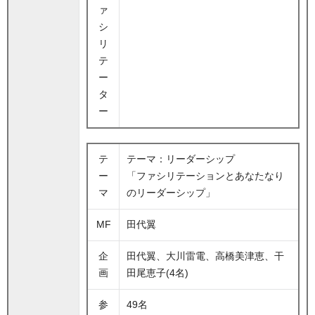
ァ
シ
リ
テ
ー
タ
ー
テ
テーマ：リーダーシップ
ー
「ファシリテーションとあなたなり
マ
のリーダーシップ」
MF
田代翼
企
田代翼、大川雷電、高橋美津恵、干
画
田尾恵子(4名)
参
49名