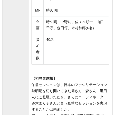
MF
時久 剛
企
時久剛、中野功、佐々木順一、山口
画
千咲、森田悟、木村和郎(6名)
参
40名
加
者
数
【担当者感想】
午前セッションは、日本のファシリテーション
黎明期を切り開いてきた堀さん・森さん・黒田
んにご登壇いただき、さらにコーディネーター
鈴木まり子さんと言う豪華なセッションを実現
することが出来ました。