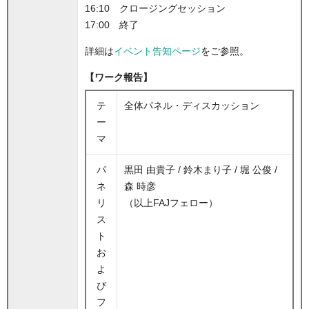
16:10 クロージングセッション
17:00 終了
詳細は
イベント告知ページ
をご参照。
【ワーク報告】
テ
全体パネル・ディスカッション
ー
マ
パ
黒田 由貴子 / 鈴木まり子 / 堀 公俊 /
ネ
森 時彦
リ
（以上FAJフェロー）
ス
ト
お
よ
び
フ