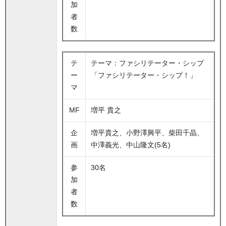
加
者
数
テ
テーマ：ファシリテーター・シップ
ー
「ファシリテーター・シップ！」
マ
MF
増平 貴之
企
増平貴之、小野澤興平、柴田千晶、
画
中澤義光、中山隆文(5名)
参
30名
加
者
数