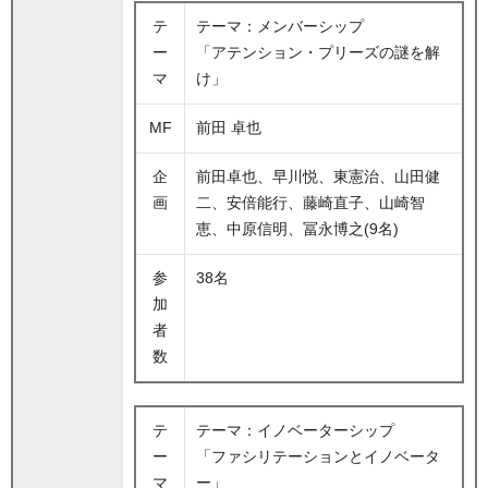
テ
テーマ：メンバーシップ
ー
「アテンション・プリーズの謎を解
マ
け」
MF
前田 卓也
企
前田卓也、早川悦、東憲治、山田健
画
二、安倍能行、藤崎直子、山崎智
恵、中原信明、冨永博之(9名)
参
38名
加
者
数
テ
テーマ：イノベーターシップ
ー
「ファシリテーションとイノベータ
マ
ー」