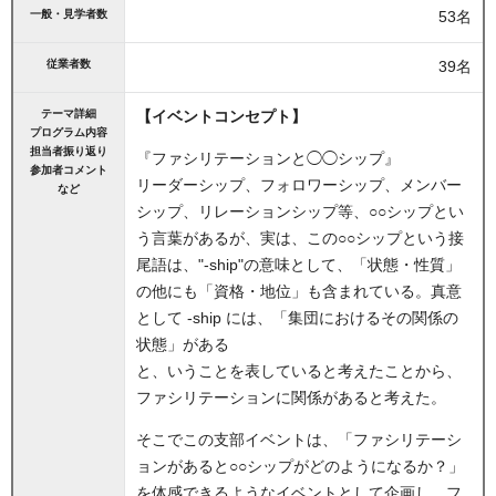
一般・見学者数
53名
従業者数
39名
テーマ詳細
【イベントコンセプト】
プログラム内容
担当者振り返り
『ファシリテーションと◯◯シップ』
参加者コメント
リーダーシップ、フォロワーシップ、メンバー
など
シップ、リレーションシップ等、○○シップとい
う言葉があるが、実は、この○○シップという接
尾語は、"-ship"の意味として、「状態・性質」
の他にも「資格・地位」も含まれている。真意
として -ship には、「集団におけるその関係の
状態」がある
と、いうことを表していると考えたことから、
ファシリテーションに関係があると考えた。
そこでこの支部イベントは、「ファシリテーシ
ョンがあると○○シップがどのようになるか？」
を体感できるようなイベントとして企画し、フ