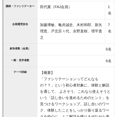
講師・ファシリテーター
田代翼（FAJ会員）
1
名
企画運営担当
加藤博敏、亀井誠史、木村和郎、新矢
7
理恵、戸北百々代、永野直樹、増平貴
名
之
参加者数（会員）
6名
一般・見学者数
6名
テーマ詳細
【概要】
「ファシリテーションってどんなも
の？？」という初心者対象に、体験と解説
を通して、 よさそう、これなら使えそうと
いう「話し合いを進めるためのヒント」を
見つけるワークショップ。話し合いのワー
ク、体験したことをしっかり振り返るワー
クを中心に、ミニ解説を織りまぜながら進