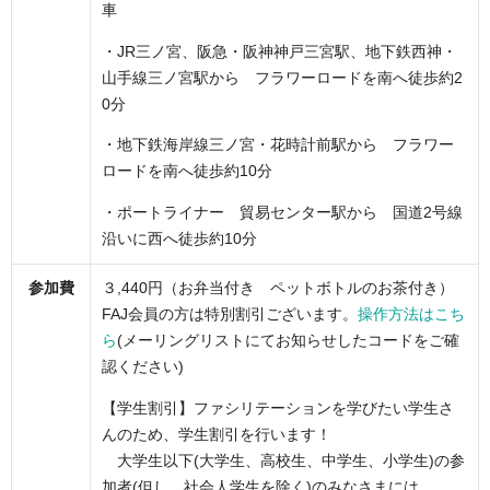
車
・JR三ノ宮、阪急・阪神神戸三宮駅、地下鉄西神・
山手線三ノ宮駅から フラワーロードを南へ徒歩約2
0分
・地下鉄海岸線三ノ宮・花時計前駅から フラワー
ロードを南へ徒歩約10分
・ポートライナー 貿易センター駅から 国道2号線
沿いに西へ徒歩約10分
参加費
３,440円（
お弁当付き ペットボトルのお茶付き
）
FAJ会員の方は特別割引ございます。
操作方法はこち
ら
(メーリングリストにてお知らせしたコードをご確
認ください)
【学生割引】ファシリテーションを学びたい学生さ
んのため、学生割引を行います！
大学生以下(大学生、高校生、中学生、小学生)の参
加者(但し、社会人学生を除く)の
みなさまには、