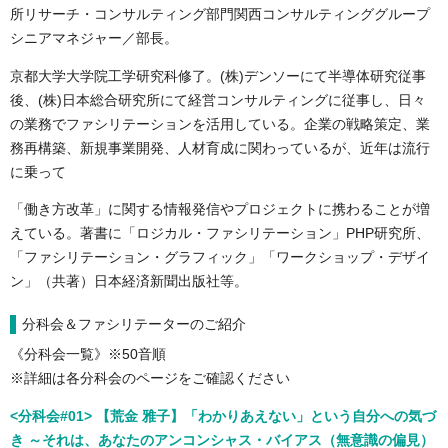
所リサーチ・コンサルティング部⾨関⻄コンサルティンググループ
シニアマネジャー／部⻑。
京都⼤学⼤学院⼯学研究科修了。(株)デンソーにて半導体研究従事
後、(株)⽇本総合研究所にて経営コンサルティングに従事し、⽇々
の業務でファシリテーションを活⽤している。企業の戦略策定、業
務再構築、新規事業開発、⼈材育成に関わっているが、近年は流⾏
に乗って
「働き⽅改⾰」に関する情報発信やプロジェクトに携わることが増
えている。著書に「ロジカル・ファシリテーション」PHP研究所、
「ファシリテーション・グラフィック」「ワークショップ・デザイ
ン」（共著）⽇本経済新聞出版社等。
分科会＆ファシリテーターのご紹介
《分科会⼀覧》※
50
音順
※詳細は各分科会のページをご確認ください
<分科会#01> 【荒金 雅子】「わかりあえない」という自分への気づ
き ～それは、あなたのアンコンシャス・バイアス（無意識の偏見）