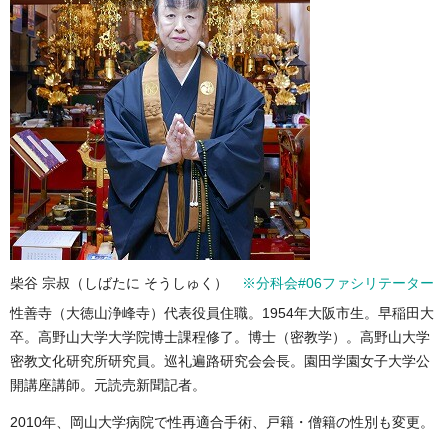
柴谷 宗叔（しばたに そうしゅく）
※分科会#06ファシリテーター
性善寺（大徳山浄峰寺）代表役員住職。1954年大阪市生。早稲田大
卒。高野山大学大学院博士課程修了。博士（密教学）。高野山大学
密教文化研究所研究員。巡礼遍路研究会会長。園田学園女子大学公
開講座講師。元読売新聞記者。
2010年、岡山大学病院で性再適合手術、戸籍・僧籍の性別も変更。