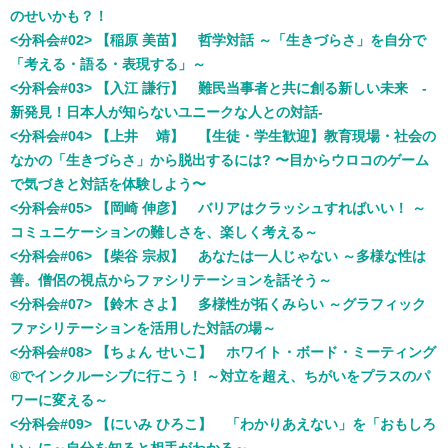
のせいかも？！
<
分科会#02> 【稲原 美苗】 哲学対話 ～「生きづらさ」を自分で
「考える・語る・表現する」～
<
分科会#03> 【入江 謙行】
難民当事者と共に創る新しい未来
-
新発見！日本人が知らないユニークな人との対話-
<
分科会#04> 【上井 靖】 【生徒・学生歓迎】教育現場・社会の
なかの「生きづらさ」から脱出するには? 〜目からウロコのゲーム
で気づきと対話を体験しよう〜
<
分科会#05> 【岡崎 伸彦】 バリアはクラッシュすればいい！ ～
コミュニケーションの難しさを、楽しく考える～
<
分科会#06> 【柴谷 宗叔】 あなたは一人じゃない ～多様な性は
善。僧侶の視点からファシリテーションを話そう～
<
分科会#07> 【鈴木 さよ】 多様性が拓くみらい ～グラフィック
ファシリテーションを活用した対話の場～
<分科会#08> 【ちょん せいこ】 ホワイト・ボード・ミーティング
®
でインクルーシブに行こう！ ～対立を超え、ちがいをプラスのパ
ワーに変える～
<
分科会#09> 【にいみ ひろこ】 「わかりあえない」を「おもしろ