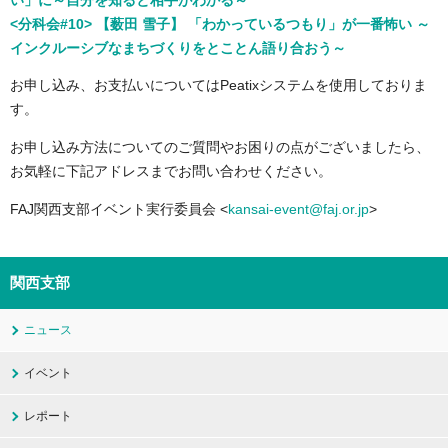
い」に～自分を知ると相手がわかる～
<
分科会#10> 【薮田 雪子】 「わかっているつもり」が一番怖い ～
インクルーシブなまちづくりをとことん語り合おう～
お申し込み、お⽀払いについてはPeatixシステムを使⽤しておりま
す。
お申し込み⽅法についてのご質問やお困りの点がございましたら、
お気軽に下記アドレスまでお問い合わせください。
FAJ関⻄⽀部イベント実⾏委員会 <
kansai-event@faj.or.jp
>
関西支部
ニュース
イベント
レポート