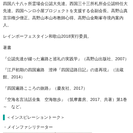
四国八十八ヶ所霊場会公認大先達。西国三十三所札所会公認特任大
先達。四国ヘンロ小屋プロジェクトを支援する会副会長。高野山真
言宗権少僧正。高野山本山布教師心得。高野山金剛峯寺境内案内
人。
レインボーフェスタイン和歌山2018実行委員。
著書
『公認先達が綴った遍路と巡礼の実践学』（高野山出版社、2007）
『江戸初期の四国遍路 澄禅『四国辺路日記』の道再現』（法蔵
館、2014）
『四国遍路こころの旅路』（慶友社、2017）
『空海名言法話全集 空海散歩』（筑摩書房、2017、共著）第1巻
～ など。
＜インスピレーショントーク＞
・メインファシリテーター