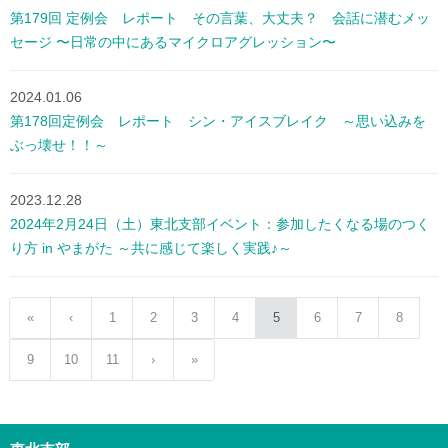
第179回 定例会 レポート その言葉、大丈夫？ 会話に潜むメッ
セージ 〜日常の中にあるマイクロアグレッション〜
2024.01.06
第178回定例会 レポート シン・アイスブレイク ～思い込みを
ぶっ壊せ！！～
2023.12.28
2024年2月24日（土）東北支部イベント：参加したくなる場のつく
り方 in やまがた ～共に感じて楽しく実践♪～
«
‹
1
2
3
4
5
6
7
8
9
10
11
›
»