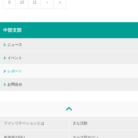
9
10
11
›
»
中部支部
ニュース
イベント
レポート
お問合せ
ファシリテーションとは
主な活動
各地域のFAJ
テーマ型サロン